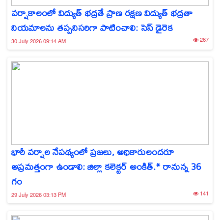
వర్షాకాలంలో విద్యుత్ భద్రతే ప్రాణ రక్షణ విద్యుత్ భద్రతా
నియమాలను తప్పనిసరిగా పాటించాలి: సెస్ డైరెక
267
30 July 2026 09:14 AM
భారీ వర్షాల నేపథ్యంలో ప్రజలు, అధికారులందరూ
అప్రమత్తంగా ఉండాలి: జిల్లా కలెక్టర్ అంకిత్.* రానున్న 36
గం
141
29 July 2026 03:13 PM