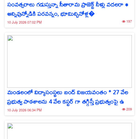
సంవత్సరాలు గడుస్తున్నా సీతారామ ప్రాజెక్ట్ నీళ్లు వదలరా •
అన్నివున్నోడికి పరవన్నం, భూమిచ్చినోళ్ల�
197
10 July 2026 07:02 PM
మండలంలో విద్యాసంస్థలు బంద్ విజయవంతం * 27 వేల
ప్రభుత్వ పాఠశాలను 4 వేల కస్టర్ గా తగ్గిస్తే ప్రభుత్వంపై ఉ
209
10 July 2026 06:34 PM