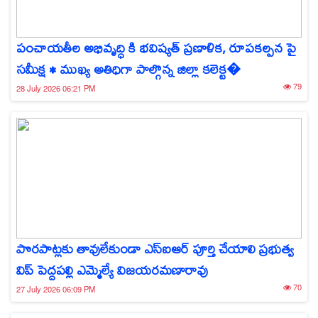
పంచాయతీల అభివృద్ధి కి భవిష్యత్ ప్రణాళిక, రూపకల్పన పై
సమీక్ష • ముఖ్య అతిధిగా పాల్గొన్న జిల్లా కలెక్ట�
79
28 July 2026 06:21 PM
పొరపాట్లకు తావులేకుండా ఎస్‌ఐఆర్ పూర్తి చేయాలి ప్రభుత్వ
విప్ పెద్దపల్లి ఎమ్మెల్యే విజయరమణారావు
70
27 July 2026 06:09 PM