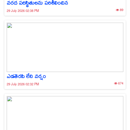
వరద పరిస్థితులను పరిశీలించిన
89
29 July 2026 02:38 PM
ఎడతెరపి లేని వర్షం
674
29 July 2026 02:32 PM