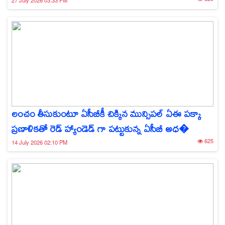
27 July 2026 03:33 PM
లంచం తీసుకుంటూ ఏసీబీకీ చిక్కిన మున్సిపల్ ఏఈ పక్కా
ప్రణాళికతో రెడ్ హ్యాండెడ్ గా పట్టుకున్న ఏసీబీ అధ�
625
14 July 2026 02:10 PM