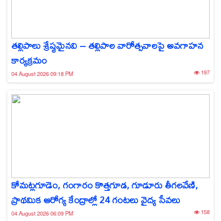
తల్లిపాలు శ్రేష్ఠమైనవి – తల్లిపాల వారోత్సవాలపై అవగాహన
కార్యక్రమం
197
04 August 2026 09:18 PM
కోమట్లగూడెం, గంగారం కొత్తగూడ, గూడూరు తీగలవేణి,
ప్రాథమిక ఆరోగ్య కేంద్రాల్లో 24 గంటలు వైద్య సేవలు
158
04 August 2026 06:09 PM