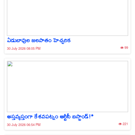
ఏడుబావుల జలపాతం హెచ్చరిక
99
30 July 2026 08:05 PM
అస్తవ్యస్తంగా కేశవపట్నం ఆర్టీసీ బస్టాండ్!*
221
30 July 2026 06:54 PM