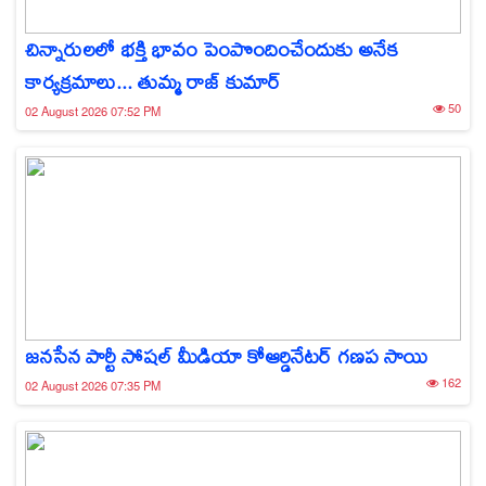
చిన్నారులలో భక్తి భావం పెంపొందించేందుకు అనేక
కార్యక్రమాలు... తుమ్మ రాజ్ కుమార్
50
02 August 2026 07:52 PM
జనసేన పార్టీ సోషల్ మీడియా కోఆర్డినేటర్ గణప సాయి
162
02 August 2026 07:35 PM