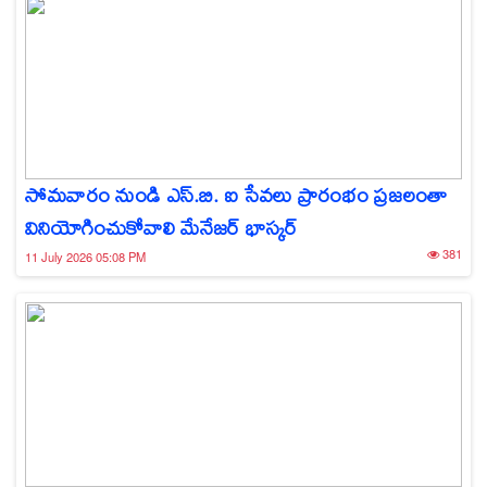
సోమవారం నుండి ఎస్.బి. ఐ సేవలు ప్రారంభం ప్రజలంతా
వినియోగించుకోవాలి మేనేజర్ భాస్కర్
381
11 July 2026 05:08 PM