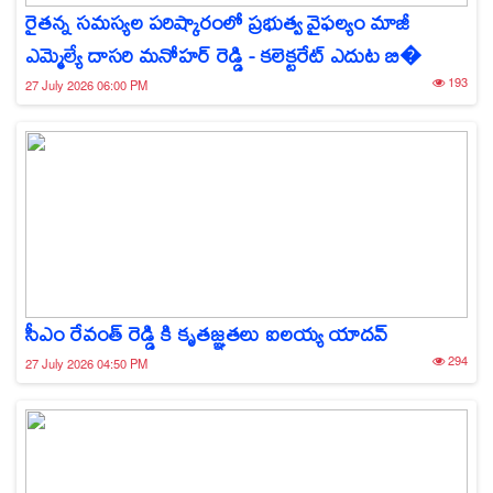
రైతన్న సమస్యల పరిష్కారంలో ప్రభుత్వ వైఫల్యం మాజీ
ఎమ్మెల్యే దాసరి మనోహర్ రెడ్డి - కలెక్టరేట్ ఎదుట బి�
193
27 July 2026 06:00 PM
సీఎం రేవంత్ రెడ్డి కి కృతజ్ఞతలు ఐలయ్య యాదవ్
294
27 July 2026 04:50 PM