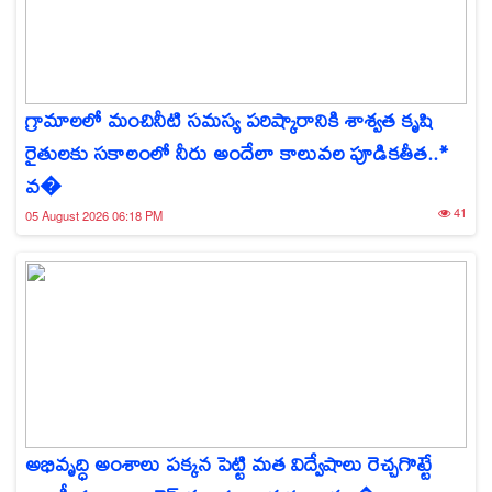
గ్రామాలలో మంచినీటి సమస్య పరిష్కారానికి శాశ్వత కృషి
రైతులకు సకాలంలో నీరు అందేలా కాలువల పూడికతీత..*
వ�
41
05 August 2026 06:18 PM
అభివృద్ధి అంశాలు పక్కన పెట్టి మత విద్వేషాలు రెచ్చగొట్టే