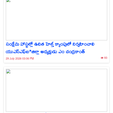
సంక్షేమ హాస్టల్లో ఉచిత హెల్త్ క్యాంపులో నిర్వహించాలి
యుఎస్ఎఫ్ఐ*జిల్లా అధ్యక్షుడు ఎం చంద్రకాంత్
93
29 July 2026 03:06 PM