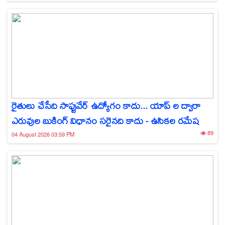
రైతులు చేసేది సాఫ్టువేర్ ఉద్యోగం కాదు... యాప్‌ ల ద్వారా
ఎరువుల బుకింగ్ విధానం సరైనది కాదు - ఉసికల రమేష
89
04 August 2026 03:59 PM