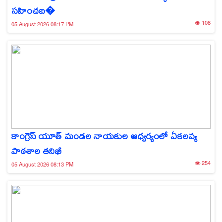
సహించబ�
108
05 August 2026 08:17 PM
కాంగ్రెస్ యూత్ మండల నాయకుల ఆధ్వర్యంలో ఏకలవ్య
పాఠశాల తనిఖీ
254
05 August 2026 08:13 PM