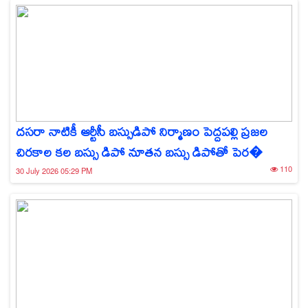
దసరా నాటికీ ఆర్టీసీ బస్సుడిపో నిర్మాణం పెద్దపల్లి ప్రజల
చిరకాల కల బస్సు డిపో నూతన బస్సు డిపోతో పెర�
110
30 July 2026 05:29 PM