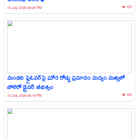
120
10 July 2026 06:26 PM
మంథని ఫ్లైఓవర్‌పై ఘోర రోడ్డు ప్రమాదం మద్యం మత్తులో
బొలెరో డ్రైవర్ బీభత్సం
183
10 July 2026 06:19 PM