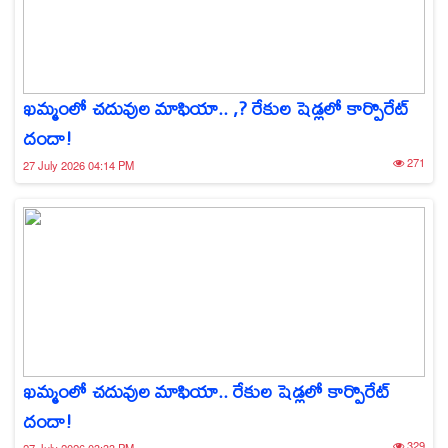
ఖమ్మంలో చదువుల మాఫియా.. ,? రేకుల షెడ్లలో కార్పొరేట్
దందా!
271
27 July 2026 04:14 PM
ఖమ్మంలో చదువుల మాఫియా.. రేకుల షెడ్లలో కార్పొరేట్
దందా!
329