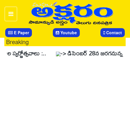
E Paper
Youtube
Contact
Breaking
ోత్సవాలు :..
-> డిసెంబర్ 28న జరగనున్న స్వర్ణోత్సవ వే