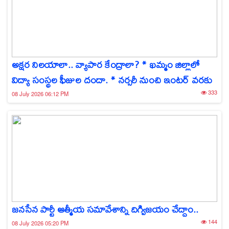
అక్షర నిలయాలా.. వ్యాపార కేంద్రాలా? * ఖమ్మం జిల్లాలో
విద్యా సంస్థల ఫీజుల దందా. * నర్సరీ నుంచి ఇంటర్ వరకు
333
08 July 2026 06:12 PM
జనసేన పార్టీ ఆత్మీయ సమావేశాన్ని దిగ్విజయం చేద్దాం..
144
08 July 2026 05:20 PM