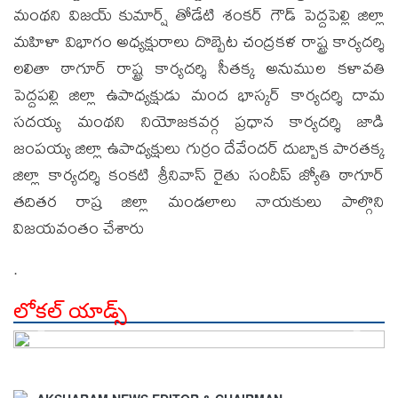
మంథని విజయ్ కుమార్ష్ తోడేటి శంకర్ గౌడ్ పెద్దపెల్లి జిల్లా
మహిళా విభాగం అధ్యక్షురాలు దొబ్బెట చంద్రకళ రాష్ట్ర కార్యదర్శి
లలితా ఠాగూర్ రాష్ట్ర కార్యదర్శి సీతక్క అనుముల కళావతి
పెద్దపల్లి జిల్లా ఉపాధ్యక్షుడు మంద భాస్కర్ కార్యదర్శి దామ
సదయ్య మంథని నియోజకవర్గ ప్రధాన కార్యదర్శి జాడి
జంపయ్య జిల్లా ఉపాధ్యక్షులు గుర్రం దేవేందర్ దుబ్బాక పారతక్క
జిల్లా కార్యదర్శి కంకటి శ్రీనివాస్ రైతు సందీప్ జ్యోతి ఠాగూర్
తదితర రాష్ర జిల్లా మండలాలు నాయకులు పాల్గొని
విజయవంతం చేశారు
.
లోకల్ యాడ్స్