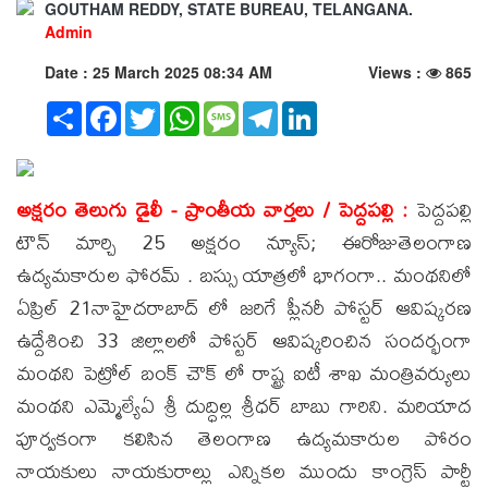
GOUTHAM REDDY, STATE BUREAU, TELANGANA.
Admin
Date : 25 March 2025 08:34 AM
Views :
865
Share
Facebook
Twitter
WhatsApp
Message
Telegram
LinkedIn
అక్షరం తెలుగు డైలీ - ప్రాంతీయ వార్తలు / పెద్దపల్లి :
పెద్దపల్లి
టౌన్ మార్చి 25 అక్షరం న్యూస్; ఈరోజుతెలంగాణ
ఉద్యమకారుల ఫోరమ్ . బస్సు యాత్రలో భాగంగా.. మంథనిలో
ఏప్రిల్ 21నాహైదరాబాద్ లో జరిగే ప్లీనరీ పోస్టర్ ఆవిష్కరణ
ఉద్దేశించి 33 జిల్లాలలో పోస్టర్ ఆవిష్కరించిన సందర్భంగా
మంథని పెట్రోల్ బంక్ చౌక్ లో రాష్ట్ర ఐటీ శాఖ మంత్రివర్యులు
మంథని ఎమ్మెల్యేఏ శ్రీ దుద్ధిల్ల శ్రీధర్ బాబు గారిని. మరియాద
పూర్వకంగా కలిసిన తెలంగాణ ఉద్యమకారుల పోరం
నాయకులు నాయకురాల్లు ఎన్నికల ముందు కాంగ్రెస్ పార్టీ