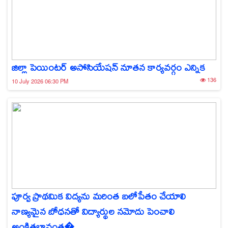
జిల్లా పెయింటర్ అసోసియేషన్ నూతన కార్యవర్గం ఎన్నిక
136
10 July 2026 06:30 PM
పూర్వ ప్రాథమిక విద్యను మరింత బలోపేతం చేయాలి
నాణ్యమైన బోధనతో విద్యార్థుల నమోదు పెంచాలి
అంకితభావంత�