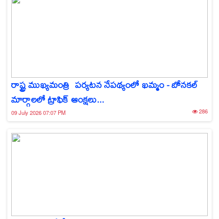
రాష్ట్ర ముఖ్యమంత్రి పర్యటన నేపథ్యంలో ఖమ్మం - బోనకల్
మార్గాలలో ట్రాఫిక్ ఆంక్షలు...
286
09 July 2026 07:07 PM