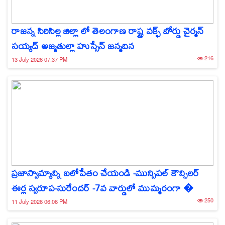
రాజన్న సిరిసిల్ల జిల్లా లో తెలంగాణ రాష్ట్ర వక్ఫ్ బోర్డు చైర్మన్
సయ్యద్ అజ్మతుల్లా హుస్సేన్ జన్మదిన
216
13 July 2026 07:37 PM
ప్రజాస్వామ్యాన్ని బలోపేతం చేయండి -మున్సిపల్ కౌన్సిలర్
ఈర్ల స్వరూప-సురేందర్ -7వ వార్డులో ముమ్మరంగా �
250
11 July 2026 06:06 PM