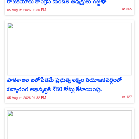
రాజకీయాలు కాంగ్రెస్ మండల అధ్యక్షులు గజ్జ�
365
05 August 2026 05:30 PM
పాఠశాలల బలోపేతమే ప్రభుత్వ లక్ష్యం నియోజకవర్గంలో
విద్యారంగ అభివృద్ధికి ₹50 కోట్లు కేటాయింపు.
127
05 August 2026 04:32 PM