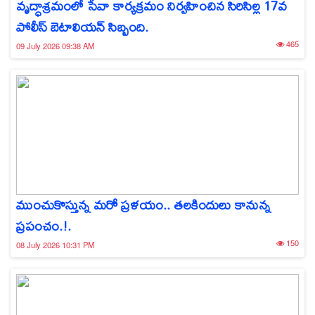
వృద్ధాశ్రమంలో సేవా కార్యక్రమం నిర్వహించిన సిరిసిల్ల 17వ
పోలీస్ బెటాలియన్ సిబ్బంది.
465
09 July 2026 09:38 AM
ముంచుకొస్తున్న మరో ప్రళయం.. తలకిందులు కానున్న
ప్రపంచం.!.
150
08 July 2026 10:31 PM