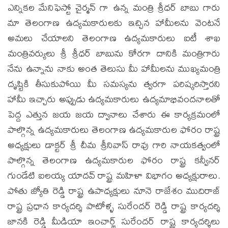
ఎన్నికల మేనిఫెస్టో చైర్మన్ గా ఉన్న మంత్రి శ్రీధర్ బాబు గారు
మా తెలంగాణ ఉద్యమకారులకు ఇచ్చిన హామీలను వెంటనే
అమలు చేయాలని‌ తెలంగాణ ఉద్యమకారులు ఐటీ శాఖ
మంత్రివర్యులు శ్రీ శ్రీధర్ బాబును కోరగా దానికి మంత్రిగారు
నేను ఉన్నాను నాకు అంత తెలుసు మీ హామీలను ముఖ్యమంత్రి
దృష్టికి తీసుకుపోయి మీ సమస్యను త్వరగా పరిష్కరిస్తారని
హామీ ఇచ్చారు అప్పుడు ఉద్యమకారులు ఉద్యమాభివందనాలతో
పెద్ద ఎత్తున జయ జయ ద్వానాలు చేశారు ఈ కార్యక్రమంలో
పాల్గొన్న ఉద్యమకారులు తెలంగాణ ఉద్యమకారుల ఫోరం రాష్ట్ర
అధ్యక్షులు డాక్టర్ శ్రీ చీమ శ్రీనివాస్ రావు గారి నాయకత్వంలో
పాల్గొన్న తెలంగాణ ఉద్యమకారుల ఫోరం రాష్ట్ర కన్వీనర్
గుండేటి ఐలయ్య యాదవ్ రాష్ట్ర మహిళా విభాగం అధ్యక్షురాలు.
పోతు జ్యోతి రెడ్డి రాష్ట్ర ఉపాధ్యక్షులు నూనె రాజేశం ముదిరాజ్
రాష్ట్ర ప్రధాన కార్యదర్శి పాటోళ్ళ సురేందర్ రెడ్డి రాష్ట్ర కార్యదర్శి
జానకి రెడ్డి మీడియా ఇంచార్జ్ సురేందర్ రాష్ట్ర కార్యదర్శిలు