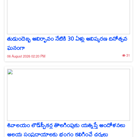
తుడుందెబ్బ ఆవిర్భావం నేటికి 30 ఏళ్లు ఆవిష్కరణ దినోత్సవ
ఘనంగా
31
06 August 2026 02:20 PM
శివాలయం లౌడ్‌స్పీకర్ల తొలగింపుకు యత్నిస్తే ఆందోళనలు
ఆలయ సంప్రదాయాలకు భంగం కలిగించే చర్యలు