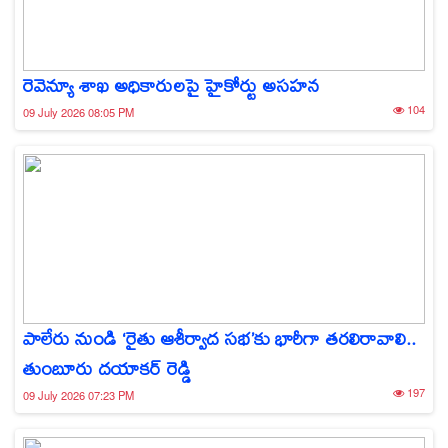
రెవెన్యూ శాఖ అధికారులపై హైకోర్టు అసహన
104
09 July 2026 08:05 PM
పాలేరు నుండి ‘రైతు ఆశీర్వాద సభ’కు భారీగా తరలిరావాలి..
తుంబూరు దయాకర్ రెడ్డి
197
09 July 2026 07:23 PM