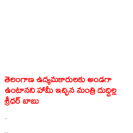
తెలంగాణ ఉద్యమకారులకు అండగా
ఉంటానని హామీ ఇచ్చిన మంత్రి దుద్దిల్ల
శ్రీధర్ బాబు
.