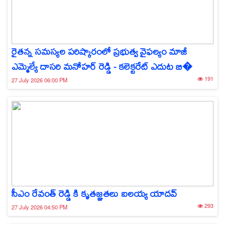
రైతన్న సమస్యల పరిష్కారంలో ప్రభుత్వ వైఫల్యం మాజీ
ఎమ్మెల్యే దాసరి మనోహర్ రెడ్డి - కలెక్టరేట్ ఎదుట బి�
191
27 July 2026 06:00 PM
సీఎం రేవంత్ రెడ్డి కి కృతజ్ఞతలు ఐలయ్య యాదవ్
293
27 July 2026 04:50 PM