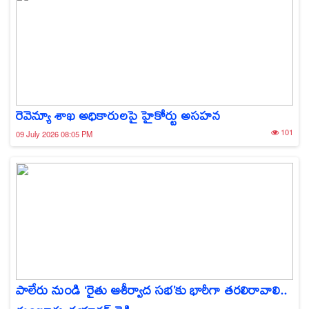
రెవెన్యూ శాఖ అధికారులపై హైకోర్టు అసహన
101
09 July 2026 08:05 PM
పాలేరు నుండి ‘రైతు ఆశీర్వాద సభ’కు భారీగా తరలిరావాలి..