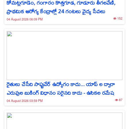
కోమట్లగూడెం, గంగారం కొత్తగూడ, గూడూరు తీగలవేణి,
ప్రాథమిక ఆరోగ్య కేంద్రాల్లో 24 గంటలు వైద్య సేవలు
152
04 August 2026 06:09 PM
రైతులు చేసేది సాఫ్టువేర్ ఉద్యోగం కాదు... యాప్‌ ల ద్వారా
ఎరువుల బుకింగ్ విధానం సరైనది కాదు - ఉసికల రమేష
87
04 August 2026 03:59 PM