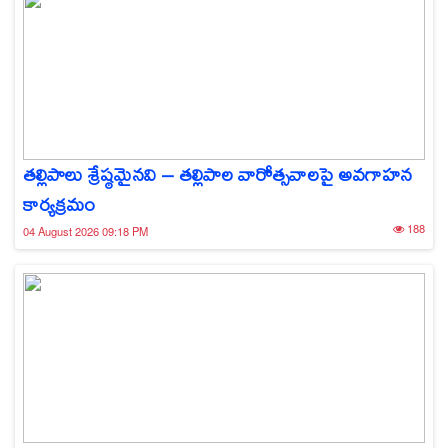
తల్లిపాలు శ్రేష్ఠమైనవి – తల్లిపాల వారోత్సవాలపై అవగాహన
కార్యక్రమం
188
04 August 2026 09:18 PM