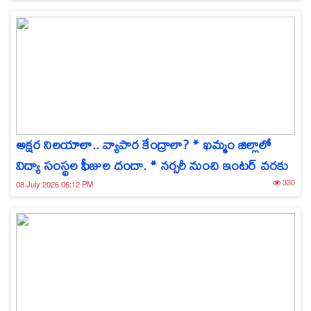
అక్షర నిలయాలా.. వ్యాపార కేంద్రాలా? * ఖమ్మం జిల్లాలో
విద్యా సంస్థల ఫీజుల దందా. * నర్సరీ నుంచి ఇంటర్ వరకు
330
08 July 2026 06:12 PM