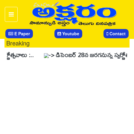
E Paper
Youtube
Contact
Breaking
లు :..
-> డిసెంబర్ 28న జరగనున్న స్వర్ణోత్సవ వేడుకలను