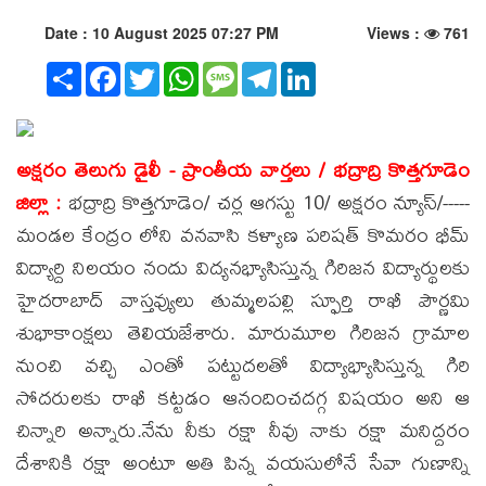
Date : 10 August 2025 07:27 PM
Views :
761
Share
Facebook
Twitter
WhatsApp
Message
Telegram
LinkedIn
అక్షరం తెలుగు డైలీ - ప్రాంతీయ వార్తలు / భద్రాద్రి కొత్తగూడెం
జిల్లా :
భద్రాద్రి కొత్తగూడెం/ చర్ల ఆగస్టు 10/ అక్షరం న్యూస్/-----
మండల కేంద్రం లోని వనవాసి కళ్యాణ పరిషత్ కొమరం భీమ్
విద్యార్ది నిలయం నందు విద్యనభ్యాసిస్తున్న గిరిజన విద్యార్థులకు
హైదరాబాద్ వాస్తవ్యులు తుమ్మలపల్లి స్ఫూర్తి రాఖీ పౌర్ణమి
శుభాకాంక్షలు తెలియజేశారు. మారుమూల గిరిజన గ్రామాల
నుంచి వచ్చి ఎంతో పట్టుదలతో విద్యాభ్యాసిస్తున్న గిరి
సోదరులకు రాఖీ కట్టడం ఆనందించదగ్గ విషయం అని ఆ
చిన్నారి అన్నారు.నేను నీకు రక్షా నీవు నాకు రక్షా మనిద్దరం
దేశానికి రక్షా అంటూ అతి పిన్న వయసులోనే సేవా గుణాన్ని