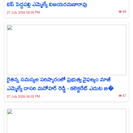
విప్ పెద్దపల్లి ఎమ్మెల్యే విజయరమణారావు
69
27 July 2026 06:09 PM
రైతన్న సమస్యల పరిష్కారంలో ప్రభుత్వ వైఫల్యం మాజీ
ఎమ్మెల్యే దాసరి మనోహర్ రెడ్డి - కలెక్టరేట్ ఎదుట బి�
57
27 July 2026 06:02 PM