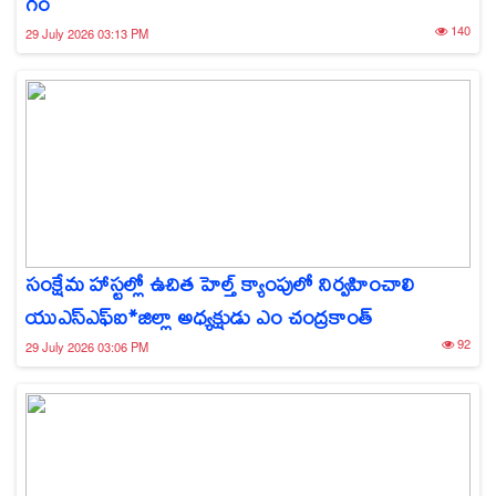
గం
140
29 July 2026 03:13 PM
సంక్షేమ హాస్టల్లో ఉచిత హెల్త్ క్యాంపులో నిర్వహించాలి
యుఎస్ఎఫ్ఐ*జిల్లా అధ్యక్షుడు ఎం చంద్రకాంత్
92
29 July 2026 03:06 PM