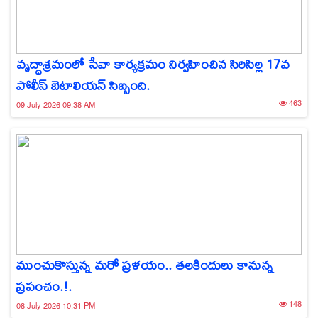
వృద్ధాశ్రమంలో సేవా కార్యక్రమం నిర్వహించిన సిరిసిల్ల 17వ
పోలీస్ బెటాలియన్ సిబ్బంది.
463
09 July 2026 09:38 AM
ముంచుకొస్తున్న మరో ప్రళయం.. తలకిందులు కానున్న
ప్రపంచం.!.
148
08 July 2026 10:31 PM