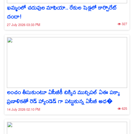
ఖమ్మంలో చదువుల మాఫియా.. రేకుల షెడ్లలో కార్పొరేట్
దందా!
327
27 July 2026 03:33 PM
లంచం తీసుకుంటూ ఏసీబీకీ చిక్కిన మున్సిపల్ ఏఈ పక్కా
ప్రణాళికతో రెడ్ హ్యాండెడ్ గా పట్టుకున్న ఏసీబీ అధ�
625
14 July 2026 02:10 PM