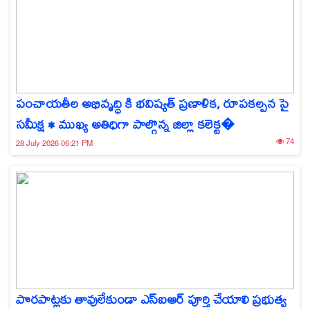
పంచాయతీల అభివృద్ధి కి భవిష్యత్ ప్రణాళిక, రూపకల్పన పై
సమీక్ష • ముఖ్య అతిధిగా పాల్గొన్న జిల్లా కలెక్ట�
74
28 July 2026 06:21 PM
పొరపాట్లకు తావులేకుండా ఎస్‌ఐఆర్ పూర్తి చేయాలి ప్రభుత్వ