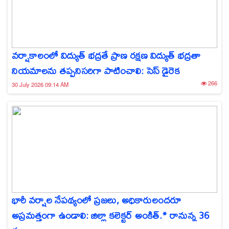
వర్షాకాలంలో విద్యుత్ భద్రతే ప్రాణ రక్షణ విద్యుత్ భద్రతా
నియమాలను తప్పనిసరిగా పాటించాలి: సెస్ డైరెక
266
30 July 2026 09:14 AM
భారీ వర్షాల నేపథ్యంలో ప్రజలు, అధికారులందరూ
అప్రమత్తంగా ఉండాలి: జిల్లా కలెక్టర్ అంకిత్.* రానున్న 36