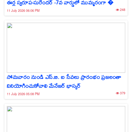
ఈర్ల స్వరూప-సురేందర్ -7వ వార్డులో ముమ్మరంగా �
248
11 July 2026 06:06 PM
సోమవారం నుండి ఎస్.బి. ఐ సేవలు ప్రారంభం ప్రజలంతా
వినియోగించుకోవాలి మేనేజర్ భాస్కర్
379
11 July 2026 05:08 PM