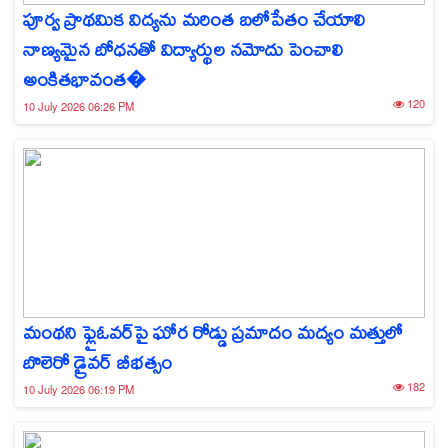
పూర్వ ప్రాథమిక విద్యను మరింత బలోపేతం చేయాలి
నాణ్యమైన బోధనతో విద్యార్థుల నమోదు పెంచాలి
అంకితభావంత�
120
10 July 2026 06:26 PM
మంథని ఫ్లైఓవర్‌పై ఘోర రోడ్డు ప్రమాదం మద్యం మత్తులో
బొలెరో డ్రైవర్ బీభత్సం
182
10 July 2026 06:19 PM