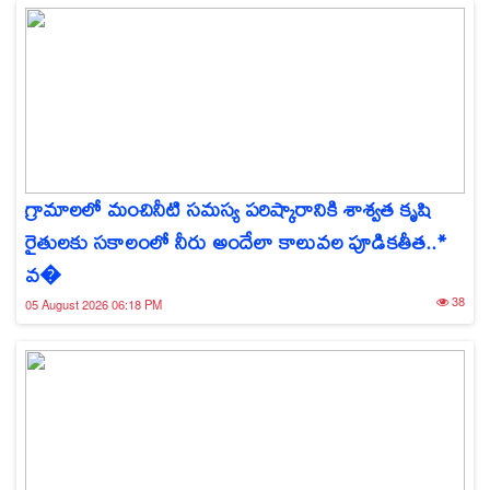
గ్రామాలలో మంచినీటి సమస్య పరిష్కారానికి శాశ్వత కృషి
రైతులకు సకాలంలో నీరు అందేలా కాలువల పూడికతీత..*
వ�
38
05 August 2026 06:18 PM