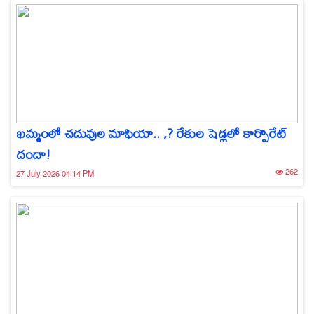
ఖమ్మంలో చదువుల మాఫియా.. ,? రేకుల షెడ్లలో కార్పొరేట్
దందా!
262
27 July 2026 04:14 PM