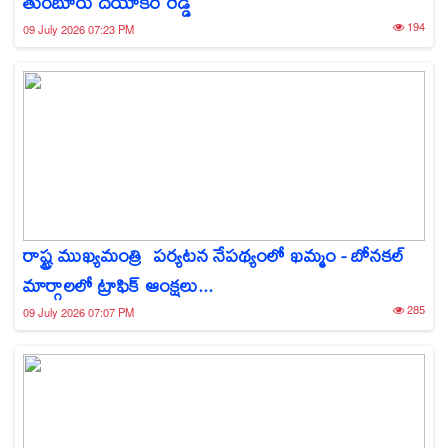
తుంబూరు దయాకర్ రెడ్డి
194
09 July 2026 07:23 PM
రాష్ట్ర ముఖ్యమంత్రి పర్యటన నేపథ్యంలో ఖమ్మం - బోనకల్
మార్గాలలో ట్రాఫిక్ ఆంక్షలు...
285
09 July 2026 07:07 PM