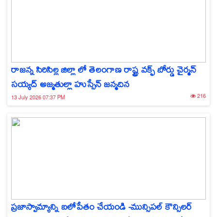
రాజన్న సిరిసిల్ల జిల్లా లో తెలంగాణ రాష్ట్ర వక్ఫ్ బోర్డు చైర్మన్
సయ్యద్ అజ్మతుల్లా హుస్సేన్ జన్మదిన
216
13 July 2026 07:37 PM
ప్రజాస్వామ్యాన్ని బలోపేతం చేయండి -మున్సిపల్ కౌన్సిలర్