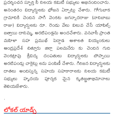
ప్రదర్శించన స్ఫూర్తి నీ నిలయ కమిటీ సభ్యులు అభినందించారు.
అనంతరం విద్యార్థులకు భోజన ఏర్పాట్లు చేశారు. గోగుబాక
గ్రామానికి చెందిన సాగి వెంకట జగన్నాదరాజు (నానిబాబు
రాజు) విద్యార్దులకు రూ. రెండు వేలు విలువ చేసే యాపిల్స్
బత్తాయి దానిమ్మ, అరటిపండ్లను అందచేశారు. వనవాసీ ప్రాంత
మహిళా సహ ప్రముఖ్ పెద్దాడ ఆశాలత వియ్యంకులు
ఆంద్రప్రదేశ్ చిత్తూరు జిల్లా పలమనేరు కు చెందిన గుది
వెంకట్రావు శ్రీవిద్య దంపతులు విద్యార్దులకు బొప్పాయి
అరటిపండ్లు చాక్లెట్లు లను పంపిణీ చేశారు. గిరిజన విద్యార్థులకు
దాతలు అందిస్తున్న సహయ సహకారాలకు నిలయ కమిటీ
సభ్యులు హృదయ పూర్వక మైన కృతజ్ఞతాభిమానాలు
తెలియజేశారు.
.
లోకల్ యాడ్స్