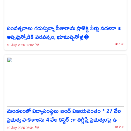
సంవత్సరాలు గడుస్తున్నా సీతారామ ప్రాజెక్ట్ నీళ్లు వదలరా •
అన్నివున్నోడికి పరవన్నం, భూమిచ్చినోళ్ల�
196
10 July 2026 07:02 PM
మండలంలో విద్యాసంస్థలు బంద్ విజయవంతం * 27 వేల
ప్రభుత్వ పాఠశాలను 4 వేల కస్టర్ గా తగ్గిస్తే ప్రభుత్వంపై ఉ
208
10 July 2026 06:34 PM