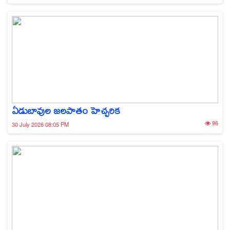
ఏడుబావుల జలపాతం హెచ్చరిక
96
30 July 2026 08:05 PM