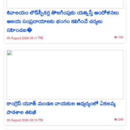
శివాలయం లౌడ్‌స్పీకర్ల తొలగింపుకు యత్నిస్తే ఆందోళనలు
ఆలయ సంప్రదాయాలకు భంగం కలిగించే చర్యలు
సహించబ�
104
05 August 2026 08:17 PM
కాంగ్రెస్ యూత్ మండల నాయకుల ఆధ్వర్యంలో ఏకలవ్య
పాఠశాల తనిఖీ
249
05 August 2026 08:13 PM