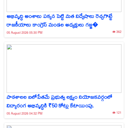
అభివృద్ధి అంశాలు పక్కన పెట్టి మత విద్వేషాలు రెచ్చగొట్టే
రాజకీయాలు కాంగ్రెస్ మండల అధ్యక్షులు గజ్జ�
362
05 August 2026 05:30 PM
పాఠశాలల బలోపేతమే ప్రభుత్వ లక్ష్యం నియోజకవర్గంలో
విద్యారంగ అభివృద్ధికి ₹50 కోట్లు కేటాయింపు.
121
05 August 2026 04:32 PM