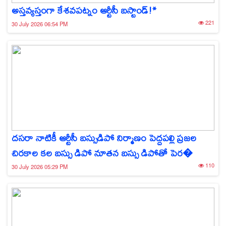
అస్తవ్యస్తంగా కేశవపట్నం ఆర్టీసీ బస్టాండ్!*
221
30 July 2026 06:54 PM
దసరా నాటికీ ఆర్టీసీ బస్సుడిపో నిర్మాణం పెద్దపల్లి ప్రజల
చిరకాల కల బస్సు డిపో నూతన బస్సు డిపోతో పెర�
110
30 July 2026 05:29 PM