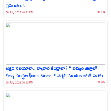
ప్రపంచం.!.
143
08 July 2026 10:31 PM
అక్షర నిలయాలా.. వ్యాపార కేంద్రాలా? * ఖమ్మం జిల్లాలో
విద్యా సంస్థల ఫీజుల దందా. * నర్సరీ నుంచి ఇంటర్ వరకు
327
08 July 2026 06:12 PM