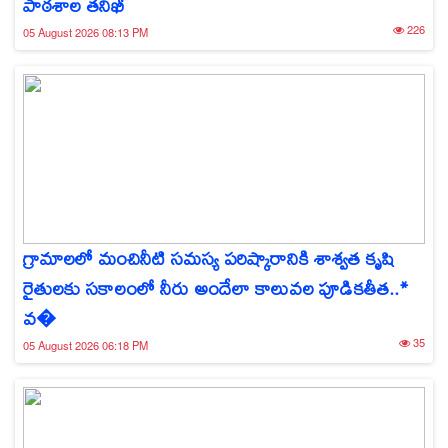
పాఠశాల తనిఖీ
226
05 August 2026 08:13 PM
గ్రామాలలో మంచినీటి సమస్య పరిష్కారానికి శాశ్వత కృషి
రైతులకు సకాలంలో నీరు అందేలా కాలువల పూడికతీత..*
వ�
35
05 August 2026 06:18 PM