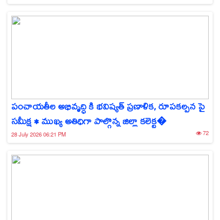
పంచాయతీల అభివృద్ధి కి భవిష్యత్ ప్రణాళిక, రూపకల్పన పై
సమీక్ష • ముఖ్య అతిధిగా పాల్గొన్న జిల్లా కలెక్ట�
72
28 July 2026 06:21 PM