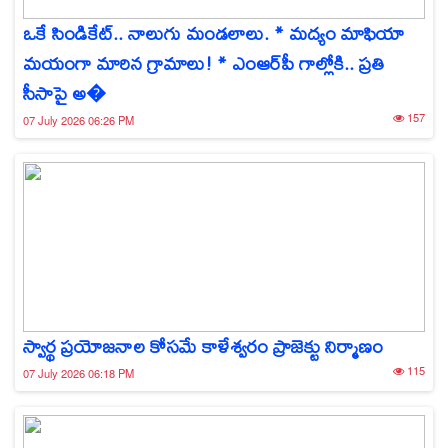
ఒకే సిండికేట్.. నాలుగు మండలాలు. * మద్యం మాఫియా
మయంగా మారిన గ్రామాలు! * ఎంఆర్‌పీ గాల్లోకి.. ప్రతి
సీసాపై అ�
157
07 July 2026 06:26 PM
స్వార్థ ప్రయోజనాల కోసమే కాళేశ్వరం ప్రాజెక్టు నిర్మాణం
115
07 July 2026 06:18 PM