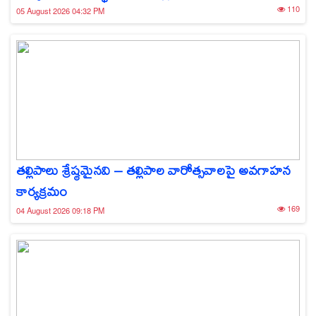
110
05 August 2026 04:32 PM
తల్లిపాలు శ్రేష్ఠమైనవి – తల్లిపాల వారోత్సవాలపై అవగాహన
కార్యక్రమం
169
04 August 2026 09:18 PM