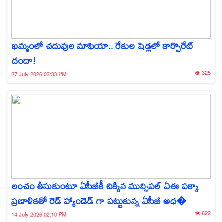
ఖమ్మంలో చదువుల మాఫియా.. రేకుల షెడ్లలో కార్పొరేట్
దందా!
325
27 July 2026 03:33 PM
లంచం తీసుకుంటూ ఏసీబీకీ చిక్కిన మున్సిపల్ ఏఈ పక్కా
ప్రణాళికతో రెడ్ హ్యాండెడ్ గా పట్టుకున్న ఏసీబీ అధ�
622
14 July 2026 02:10 PM