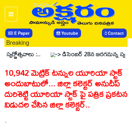
E Paper
Youtube
Contact
Breaking
సవాలు :..
-> డిసెంబర్ 28న జరగనున్న స్వర్ణోత్సవ వేడుక
10,942 మెట్రిక్ టన్నుల యూరియా స్టాక్
అందుబాటులో... జిల్లా కలెక్టర్ అనుదీప్
దురిశెట్టి యూరియా స్టాక్ పై పత్రిక ప్రకటన
విడుదల చేసిన జిల్లా కలెక్టర్..
.