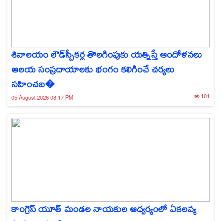
శివాలయం లౌడ్‌స్పీకర్ల తొలగింపుకు యత్నిస్తే ఆందోళనలు
ఆలయ సంప్రదాయాలకు భంగం కలిగించే చర్యలు
సహించబ�
101
05 August 2026 08:17 PM
కాంగ్రెస్ యూత్ మండల నాయకుల ఆధ్వర్యంలో ఏకలవ్య