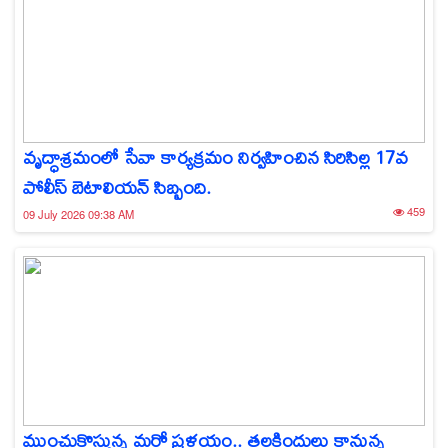
వృద్ధాశ్రమంలో సేవా కార్యక్రమం నిర్వహించిన సిరిసిల్ల 17వ
పోలీస్ బెటాలియన్ సిబ్బంది.
459
09 July 2026 09:38 AM
ముంచుకొస్తున్న మరో ప్రళయం.. తలకిందులు కానున్న