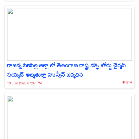
రాజన్న సిరిసిల్ల జిల్లా లో తెలంగాణ రాష్ట్ర వక్ఫ్ బోర్డు చైర్మన్
సయ్యద్ అజ్మతుల్లా హుస్సేన్ జన్మదిన
214
13 July 2026 07:37 PM