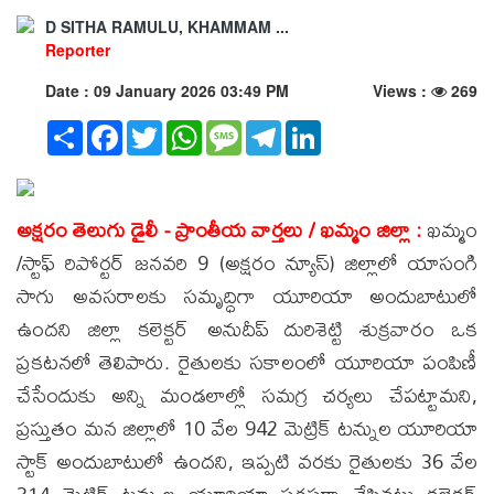
D SITHA RAMULU, KHAMMAM ...
Reporter
Date : 09 January 2026 03:49 PM
Views :
269
Share
Facebook
Twitter
WhatsApp
Message
Telegram
LinkedIn
అక్షరం తెలుగు డైలీ - ప్రాంతీయ వార్తలు / ఖమ్మం జిల్లా :
ఖమ్మం
/స్టాఫ్ రిపోర్టర్ జనవరి 9 (అక్షరం న్యూస్) జిల్లాలో యాసంగి
సాగు అవసరాలకు సమృద్ధిగా యూరియా అందుబాటులో
ఉందని జిల్లా కలెక్టర్ అనుదీప్ దురిశెట్టి శుక్రవారం ఒక
ప్రకటనలో తెలిపారు. రైతులకు సకాలంలో యూరియా పంపిణీ
చేసేందుకు అన్ని మండలాల్లో సమగ్ర చర్యలు చేపట్టామని,
ప్రస్తుతం మన జిల్లాలో 10 వేల 942 మెట్రిక్ టన్నుల యూరియా
స్టాక్ అందుబాటులో ఉందని, ఇప్పటి వరకు రైతులకు 36 వేల