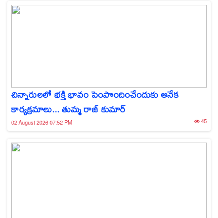
చిన్నారులలో భక్తి భావం పెంపొందించేందుకు అనేక
కార్యక్రమాలు... తుమ్మ రాజ్ కుమార్
45
02 August 2026 07:52 PM