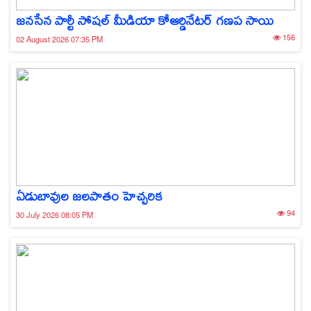
జనసేన పార్టీ సోషల్ మీడియా కోఆర్డినేటర్ గణప సాయి
156
02 August 2026 07:35 PM
ఏడుబావుల జలపాతం హెచ్చరిక
94
30 July 2026 08:05 PM