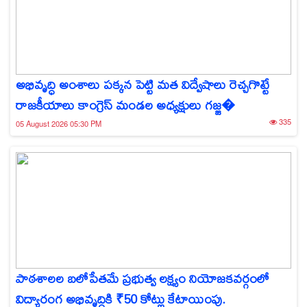
అభివృద్ధి అంశాలు పక్కన పెట్టి మత విద్వేషాలు రెచ్చగొట్టే
రాజకీయాలు కాంగ్రెస్ మండల అధ్యక్షులు గజ్జ�
335
05 August 2026 05:30 PM
పాఠశాలల బలోపేతమే ప్రభుత్వ లక్ష్యం నియోజకవర్గంలో
విద్యారంగ అభివృద్ధికి ₹50 కోట్లు కేటాయింపు.