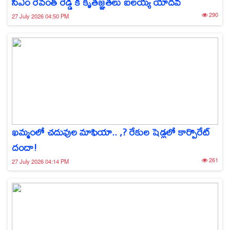
సీఎం రేవంత్ రెడ్డి కి కృతజ్ఞతలు ఐలయ్య యాదవ్
290
27 July 2026 04:50 PM
ఖమ్మంలో చదువుల మాఫియా.. ,? రేకుల షెడ్లలో కార్పొరేట్
దందా!
261
27 July 2026 04:14 PM