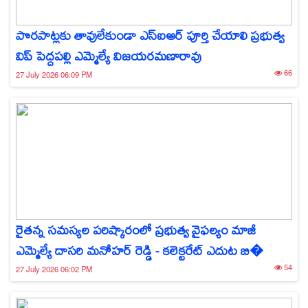
పొరపాట్లకు తావులేకుండా ఎస్‌ఐఆర్ పూర్తి చేయాలి ప్రభుత్వ
విప్ పెద్దపల్లి ఎమ్మెల్యే విజయరమణారావు
66
27 July 2026 06:09 PM
రైతన్న సమస్యల పరిష్కారంలో ప్రభుత్వ వైఫల్యం మాజీ
ఎమ్మెల్యే దాసరి మనోహర్ రెడ్డి - కలెక్టరేట్ ఎదుట బి�
54
27 July 2026 06:02 PM