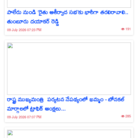
పాలేరు నుండి ‘రైతు ఆశీర్వాద సభ’కు భారీగా తరలిరావాలి..
తుంబూరు దయాకర్ రెడ్డి
191
09 July 2026 07:23 PM
రాష్ట్ర ముఖ్యమంత్రి పర్యటన నేపథ్యంలో ఖమ్మం - బోనకల్
మార్గాలలో ట్రాఫిక్ ఆంక్షలు...
285
09 July 2026 07:07 PM