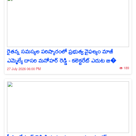
రైతన్న సమస్యల పరిష్కారంలో ప్రభుత్వ వైఫల్యం మాజీ
ఎమ్మెల్యే దాసరి మనోహర్ రెడ్డి - కలెక్టరేట్ ఎదుట బి�
189
27 July 2026 06:00 PM