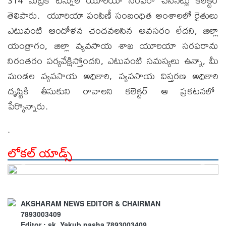
314 మెట్రిక్ టన్నుల యూరియా సరఫరా చేసినట్లు కలెక్టర్
తెలిపారు. యూరియా పంపిణీ సంబంధిత అంశాలలో రైతులు
ఎటువంటి ఆందోళన చెందవలసిన అవసరం లేదని, జిల్లా
యంత్రాగం, జిల్లా వ్యవసాయ శాఖ యూరియా సరఫరాను
నిరంతరం పర్యవేక్షిస్తోందని, ఎటువంటి సమస్యలు ఉన్నా, మీ
మండల వ్యవసాయ అధికారి, వ్యవసాయ విస్తరణ అధికారి
దృష్టికి తీసుకుని రావాలని కలెక్టర్ ఆ ప్రకటనలో
పేర్కొన్నారు.
.
లోకల్ యాడ్స్
AKSHARAM NEWS EDITOR & CHAIRMAN
7893003409
Editor : sk. Yakub pasha 7893003409