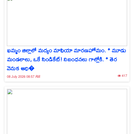
ఖమ్మం జిల్లాలో మద్యం మాఫియా మారణహోమం. * మూడు
మండలాలు, ఒకే సిండికేట్! నిబంధనలు గాల్లోకి. * తెర
వెనుక ఆధి�
417
08 July 2026 08:57 AM