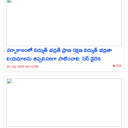
వర్షాకాలంలో విద్యుత్ భద్రతే ప్రాణ రక్షణ విద్యుత్ భద్రతా
నియమాలను తప్పనిసరిగా పాటించాలి: సెస్ డైరెక
259
30 July 2026 09:14 AM