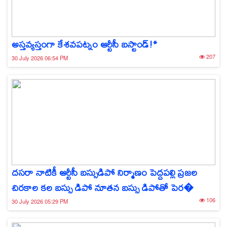
అస్తవ్యస్తంగా కేశవపట్నం ఆర్టీసీ బస్టాండ్!*
207
30 July 2026 06:54 PM
దసరా నాటికీ ఆర్టీసీ బస్సుడిపో నిర్మాణం పెద్దపల్లి ప్రజల
చిరకాల కల బస్సు డిపో నూతన బస్సు డిపోతో పెర�
106
30 July 2026 05:29 PM