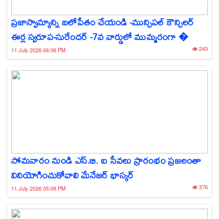
ప్రజాస్వామ్యాన్ని బలోపేతం చేయండి -మున్సిపల్ కౌన్సిలర్
ఈర్ల స్వరూప-సురేందర్ -7వ వార్డులో ముమ్మరంగా �
243
11 July 2026 06:06 PM
సోమవారం నుండి ఎస్.బి. ఐ సేవలు ప్రారంభం ప్రజలంతా
వినియోగించుకోవాలి మేనేజర్ భాస్కర్
376
11 July 2026 05:08 PM