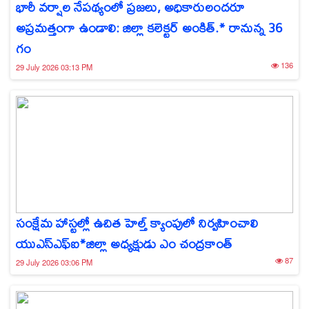
భారీ వర్షాల నేపథ్యంలో ప్రజలు, అధికారులందరూ
అప్రమత్తంగా ఉండాలి: జిల్లా కలెక్టర్ అంకిత్.* రానున్న 36
గం
136
29 July 2026 03:13 PM
సంక్షేమ హాస్టల్లో ఉచిత హెల్త్ క్యాంపులో నిర్వహించాలి
యుఎస్ఎఫ్ఐ*జిల్లా అధ్యక్షుడు ఎం చంద్రకాంత్
87
29 July 2026 03:06 PM