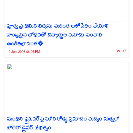
పూర్వ ప్రాథమిక విద్యను మరింత బలోపేతం చేయాలి
నాణ్యమైన బోధనతో విద్యార్థుల నమోదు పెంచాలి
అంకితభావంత�
117
10 July 2026 06:26 PM
మంథని ఫ్లైఓవర్‌పై ఘోర రోడ్డు ప్రమాదం మద్యం మత్తులో
బొలెరో డ్రైవర్ బీభత్సం