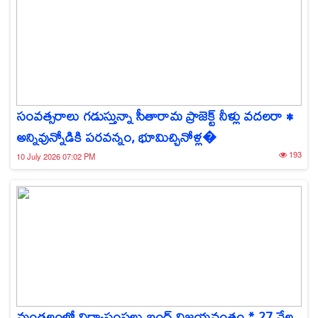
సంవత్సరాలు గడుస్తున్నా సీతారామ ప్రాజెక్ట్ నీళ్లు వదలరా •
అన్నివున్నోడికి పరవన్నం, భూమిచ్చినోళ్ల�
193
10 July 2026 07:02 PM
మండలంలో విద్యాసంస్థలు బంద్ విజయవంతం * 27 వేల