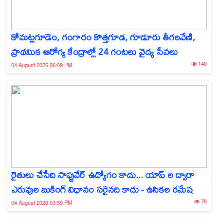
కోమట్లగూడెం, గంగారం కొత్తగూడ, గూడూరు తీగలవేణి,
ప్రాథమిక ఆరోగ్య కేంద్రాల్లో 24 గంటలు వైద్య సేవలు
140
04 August 2026 06:09 PM
రైతులు చేసేది సాఫ్టువేర్ ఉద్యోగం కాదు... యాప్‌ ల ద్వారా
ఎరువుల బుకింగ్ విధానం సరైనది కాదు - ఉసికల రమేష
78
04 August 2026 03:59 PM