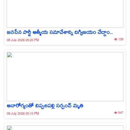
జనసేన పార్టీ ఆత్మీయ సమావేశాన్ని దిగ్విజయం చేద్దాం..
139
08 July 2026 05:20 PM
అనారోగ్యంతో చిప్పలపల్లి సర్పంచ్‌ మృతి
547
08 July 2026 05:10 PM