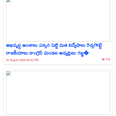
అభివృద్ధి అంశాలు పక్కన పెట్టి మత విద్వేషాలు రెచ్చగొట్టే
రాజకీయాలు కాంగ్రెస్ మండల అధ్యక్షులు గజ్జ�
378
05 August 2026 05:30 PM