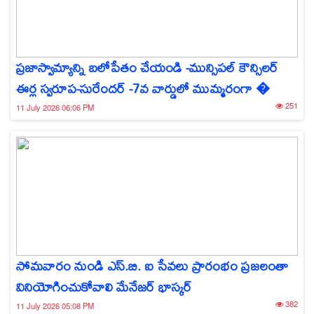
ప్రజాస్వామ్యాన్ని బలోపేతం చేయండి -మున్సిపల్ కౌన్సిలర్
ఈర్ల స్వరూప-సురేందర్ -7వ వార్డులో ముమ్మరంగా �
251
11 July 2026 06:06 PM
సోమవారం నుండి ఎస్.బి. ఐ సేవలు ప్రారంభం ప్రజలంతా
వినియోగించుకోవాలి మేనేజర్ భాస్కర్
382
11 July 2026 05:08 PM