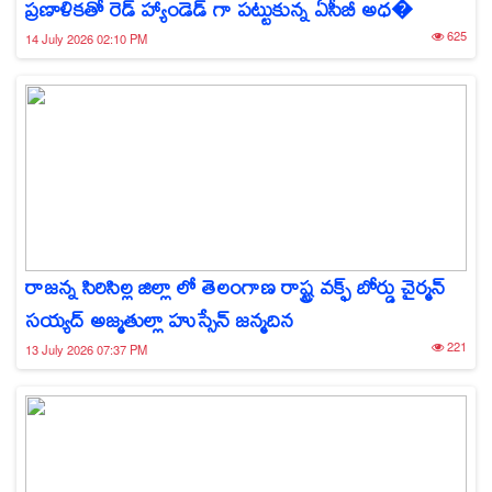
ప్రణాళికతో రెడ్ హ్యాండెడ్ గా పట్టుకున్న ఏసీబీ అధ�
625
14 July 2026 02:10 PM
రాజన్న సిరిసిల్ల జిల్లా లో తెలంగాణ రాష్ట్ర వక్ఫ్ బోర్డు చైర్మన్
సయ్యద్ అజ్మతుల్లా హుస్సేన్ జన్మదిన
221
13 July 2026 07:37 PM