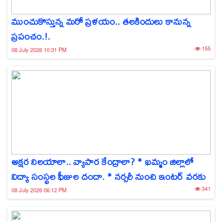
ముంచుకొస్తున్న మరో ప్రళయం.. తలకిందులు కానున్న
ప్రపంచం.!.
155
08 July 2026 10:31 PM
అక్షర నిలయాలా.. వ్యాపార కేంద్రాలా? * ఖమ్మం జిల్లాలో
విద్యా సంస్థల ఫీజుల దందా. * నర్సరీ నుంచి ఇంటర్ వరకు
341
08 July 2026 06:12 PM