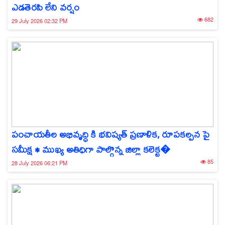
ఎడతెరపి లేని వర్షం
682
29 July 2026 02:32 PM
పంచాయతీల అభివృద్ధి కి భవిష్యత్ ప్రణాళిక, రూపకల్పన పై
సమీక్ష • ముఖ్య అతిధిగా పాల్గొన్న జిల్లా కలెక్ట�
85
28 July 2026 06:21 PM