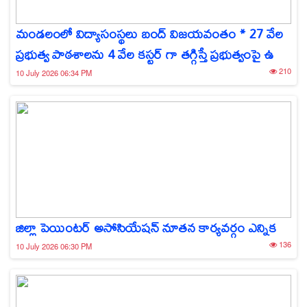
మండలంలో విద్యాసంస్థలు బంద్ విజయవంతం * 27 వేల
ప్రభుత్వ పాఠశాలను 4 వేల కస్టర్ గా తగ్గిస్తే ప్రభుత్వంపై ఉ
210
10 July 2026 06:34 PM
జిల్లా పెయింటర్ అసోసియేషన్ నూతన కార్యవర్గం ఎన్నిక
136
10 July 2026 06:30 PM