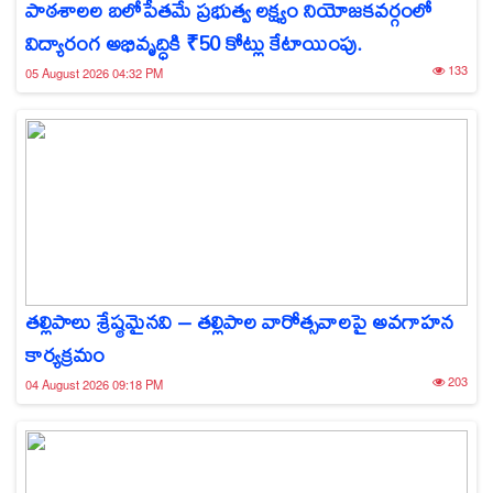
పాఠశాలల బలోపేతమే ప్రభుత్వ లక్ష్యం నియోజకవర్గంలో
విద్యారంగ అభివృద్ధికి ₹50 కోట్లు కేటాయింపు.
133
05 August 2026 04:32 PM
తల్లిపాలు శ్రేష్ఠమైనవి – తల్లిపాల వారోత్సవాలపై అవగాహన
కార్యక్రమం
203
04 August 2026 09:18 PM