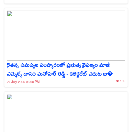
రైతన్న సమస్యల పరిష్కారంలో ప్రభుత్వ వైఫల్యం మాజీ
ఎమ్మెల్యే దాసరి మనోహర్ రెడ్డి - కలెక్టరేట్ ఎదుట బి�
195
27 July 2026 06:00 PM