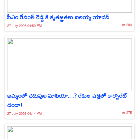
సీఎం రేవంత్ రెడ్డి కి కృతజ్ఞతలు ఐలయ్య యాదవ్
294
27 July 2026 04:50 PM
ఖమ్మంలో చదువుల మాఫియా.. ,? రేకుల షెడ్లలో కార్పొరేట్
దందా!
275
27 July 2026 04:14 PM