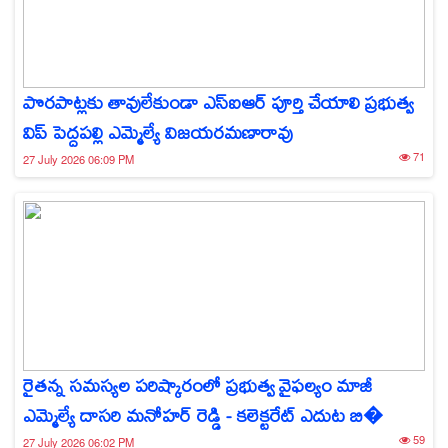
పొరపాట్లకు తావులేకుండా ఎస్‌ఐఆర్ పూర్తి చేయాలి ప్రభుత్వ
విప్ పెద్దపల్లి ఎమ్మెల్యే విజయరమణారావు
71
27 July 2026 06:09 PM
రైతన్న సమస్యల పరిష్కారంలో ప్రభుత్వ వైఫల్యం మాజీ
ఎమ్మెల్యే దాసరి మనోహర్ రెడ్డి - కలెక్టరేట్ ఎదుట బి�
59
27 July 2026 06:02 PM