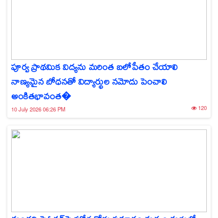
పూర్వ ప్రాథమిక విద్యను మరింత బలోపేతం చేయాలి
నాణ్యమైన బోధనతో విద్యార్థుల నమోదు పెంచాలి
అంకితభావంత�
120
10 July 2026 06:26 PM