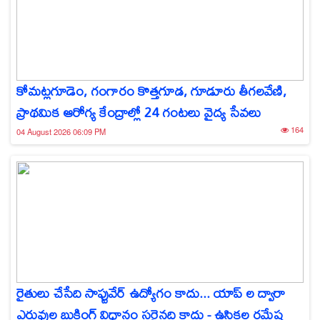
కోమట్లగూడెం, గంగారం కొత్తగూడ, గూడూరు తీగలవేణి,
ప్రాథమిక ఆరోగ్య కేంద్రాల్లో 24 గంటలు వైద్య సేవలు
164
04 August 2026 06:09 PM
రైతులు చేసేది సాఫ్టువేర్ ఉద్యోగం కాదు... యాప్‌ ల ద్వారా
ఎరువుల బుకింగ్ విధానం సరైనది కాదు - ఉసికల రమేష