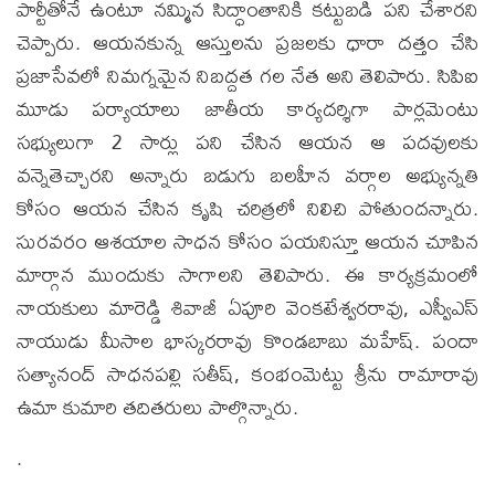
పార్టీతోనే ఉంటూ నమ్మిన సిద్ధాంతానికి కట్టుబడి పని చేశారని
చెప్పారు. ఆయనకున్న ఆస్తులను ప్రజలకు ధారా దత్తం చేసి
ప్రజాసేవలో నిమగ్నమైన నిబద్దత గల నేత అని తెలిపారు. సిపిఐ
మూడు పర్యాయాలు జాతీయ కార్యదర్శిగా పార్లమెంటు
సభ్యులుగా 2 సార్లు పని చేసిన ఆయన ఆ పదవులకు
వన్నెతెచ్చారని అన్నారు బడుగు బలహీన వర్గాల అభ్యున్నతి
కోసం ఆయన చేసిన కృషి చరిత్రలో నిలిచి పోతుందన్నారు.
సురవరం ఆశయాల సాధన కోసం పయనిస్తూ ఆయన చూపిన
మార్గాన ముందుకు సాగాలని తెలిపారు. ఈ కార్యక్రమంలో
నాయకులు మారెడ్డి శివాజీ ఏపూరి వెంకటేశ్వరరావు, ఎస్వీఎస్
నాయుడు మీసాల భాస్కరరావు కొండబాబు మహేష్. పందా
సత్యానంద్ సాధనపల్లి సతీష్, కంభంమెట్టు శ్రీను రామారావు
ఉమా కుమారి తదితరులు పాల్గొన్నారు.
.