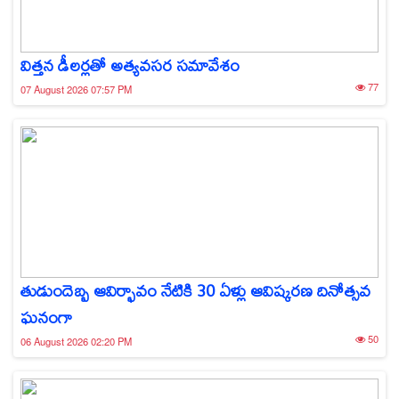
విత్తన డీలర్లతో అత్యవసర సమావేశం
77
07 August 2026 07:57 PM
తుడుందెబ్బ ఆవిర్భావం నేటికి 30 ఏళ్లు ఆవిష్కరణ దినోత్సవ
ఘనంగా
50
06 August 2026 02:20 PM