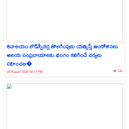
శివాలయం లౌడ్‌స్పీకర్ల తొలగింపుకు యత్నిస్తే ఆందోళనలు
ఆలయ సంప్రదాయాలకు భంగం కలిగించే చర్యలు
సహించబ�
126
05 August 2026 08:17 PM