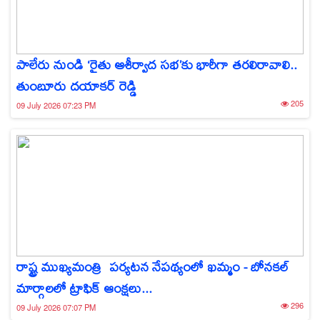
పాలేరు నుండి ‘రైతు ఆశీర్వాద సభ’కు భారీగా తరలిరావాలి..
తుంబూరు దయాకర్ రెడ్డి
205
09 July 2026 07:23 PM
రాష్ట్ర ముఖ్యమంత్రి పర్యటన నేపథ్యంలో ఖమ్మం - బోనకల్
మార్గాలలో ట్రాఫిక్ ఆంక్షలు...
296
09 July 2026 07:07 PM