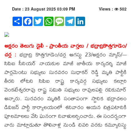
Date : 23 August 2025 03:09 PM
Views :
502
Share
Facebook
Twitter
WhatsApp
Message
Telegram
LinkedIn
అక్షరం తెలుగు డైలీ - ప్రాంతీయ వార్తలు / భద్రాద్రికొత్తగూడెం/
చర్ల :
భద్రాద్రి కొత్తగూడెం/చర్ల ఆగస్టు 23/అక్షరం న్యూస్/---
సిపిఐ సీనియర్ నాయకుల మాజీ జాతీయ కార్యదర్శి మాజీ
పార్లమెంటు సభ్యులు సురవరం సుధాకర్ రెడ్డి మృతి పార్టీకి
తీరని లోటని సిపిఐ రాష్ట్ర కార్యవర్గ సభ్యులు కల్లూరి
వెంకటేశ్వరరావు రాష్ట్ర సమితి సభ్యులు రావులపల్లి రవికుమార్
అన్నారు. సురవరం మృతికి సంతాపంగా స్థానిక భద్రాచలం
డివిజన్ పార్టీ కార్యాలయంలో శనివారం ఆయన చిత్రపటానికి
పూలమాలలు వేసి ఘనంగా నివాళులర్పించారు. ఈ సందర్భంగా
వారు మాట్లాడుతూ తొలినాళ్ల నుండి చివరి వరకు కమ్యూనిస్టు