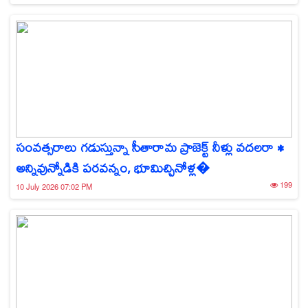
సంవత్సరాలు గడుస్తున్నా సీతారామ ప్రాజెక్ట్ నీళ్లు వదలరా •
అన్నివున్నోడికి పరవన్నం, భూమిచ్చినోళ్ల�
199
10 July 2026 07:02 PM