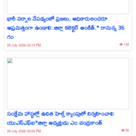
భారీ వర్షాల నేపథ్యంలో ప్రజలు, అధికారులందరూ
అప్రమత్తంగా ఉండాలి: జిల్లా కలెక్టర్ అంకిత్.* రానున్న 36
గం
142
29 July 2026 03:13 PM
సంక్షేమ హాస్టల్లో ఉచిత హెల్త్ క్యాంపులో నిర్వహించాలి
యుఎస్ఎఫ్ఐ*జిల్లా అధ్యక్షుడు ఎం చంద్రకాంత్
95
29 July 2026 03:06 PM