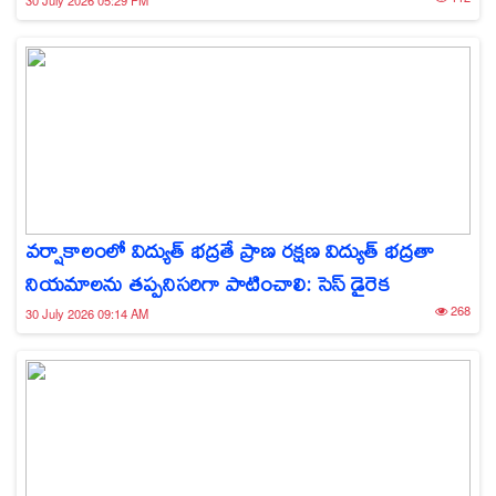
30 July 2026 05:29 PM
వర్షాకాలంలో విద్యుత్ భద్రతే ప్రాణ రక్షణ విద్యుత్ భద్రతా
నియమాలను తప్పనిసరిగా పాటించాలి: సెస్ డైరెక
268
30 July 2026 09:14 AM