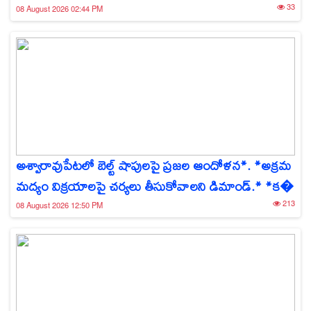
33
08 August 2026 02:44 PM
అశ్వారావుపేటలో బెల్ట్ షాపులపై ప్రజల ఆందోళన*. *అక్రమ
మద్యం విక్రయాలపై చర్యలు తీసుకోవాలని డిమాండ్.* *క�
213
08 August 2026 12:50 PM