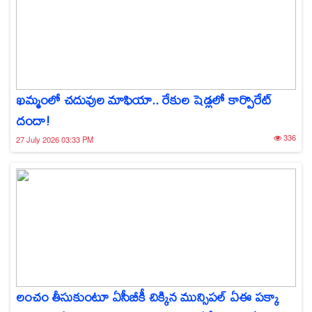
ఖమ్మంలో చదువుల మాఫియా.. రేకుల షెడ్లలో కార్పొరేట్
దందా!
336
27 July 2026 03:33 PM
లంచం తీసుకుంటూ ఏసీబీకీ చిక్కిన మున్సిపల్ ఏఈ పక్కా