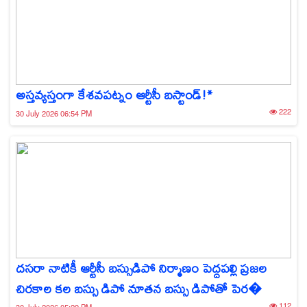
అస్తవ్యస్తంగా కేశవపట్నం ఆర్టీసీ బస్టాండ్!*
222
30 July 2026 06:54 PM
దసరా నాటికీ ఆర్టీసీ బస్సుడిపో నిర్మాణం పెద్దపల్లి ప్రజల
చిరకాల కల బస్సు డిపో నూతన బస్సు డిపోతో పెర�
112