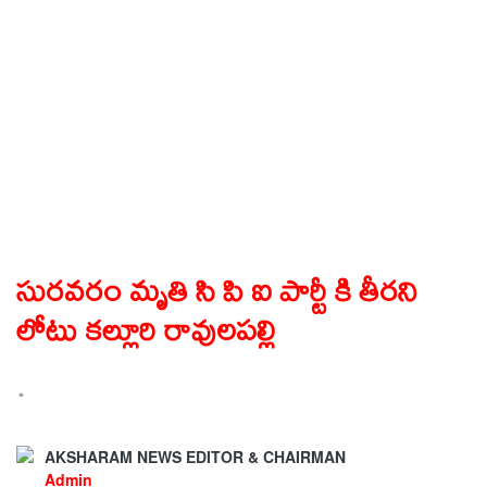
సురవరం మృతి సి పి ఐ పార్టీ కి తీరని
లోటు కల్లూరి రావులపల్లి
.
AKSHARAM NEWS EDITOR & CHAIRMAN
Admin