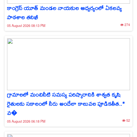
కాంగ్రెస్ యూత్ మండల నాయకుల ఆధ్వర్యంలో ఏకలవ్య
పాఠశాల తనిఖీ
274
05 August 2026 08:13 PM
గ్రామాలలో మంచినీటి సమస్య పరిష్కారానికి శాశ్వత కృషి
రైతులకు సకాలంలో నీరు అందేలా కాలువల పూడికతీత..*
వ�
52
05 August 2026 06:18 PM