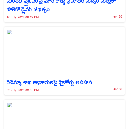
మంథని ఫ్లైఓవర్‌పై ఘోర రోడ్డు ప్రమాదం మద్యం మత్తులో
బొలెరో డ్రైవర్ బీభత్సం
186
10 July 2026 06:19 PM
రెవెన్యూ శాఖ అధికారులపై హైకోర్టు అసహన
106
09 July 2026 08:05 PM