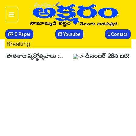
E Paper
Youtube
Contact
Breaking
 స్వర్ణోత్సవాలు :..
-> డిసెంబర్ 28న జరగనున్న స్వర్ణోత