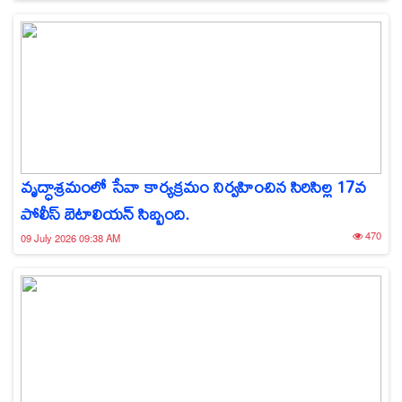
వృద్ధాశ్రమంలో సేవా కార్యక్రమం నిర్వహించిన సిరిసిల్ల 17వ
పోలీస్ బెటాలియన్ సిబ్బంది.
470
09 July 2026 09:38 AM