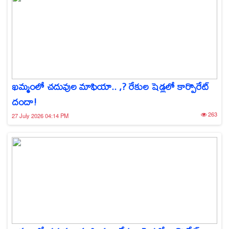
ఖమ్మంలో చదువుల మాఫియా.. ,? రేకుల షెడ్లలో కార్పొరేట్
దందా!
263
27 July 2026 04:14 PM