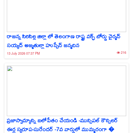
రాజన్న సిరిసిల్ల జిల్లా లో తెలంగాణ రాష్ట్ర వక్ఫ్ బోర్డు చైర్మన్
సయ్యద్ అజ్మతుల్లా హుస్సేన్ జన్మదిన
216
13 July 2026 07:37 PM
ప్రజాస్వామ్యాన్ని బలోపేతం చేయండి -మున్సిపల్ కౌన్సిలర్
ఈర్ల స్వరూప-సురేందర్ -7వ వార్డులో ముమ్మరంగా �