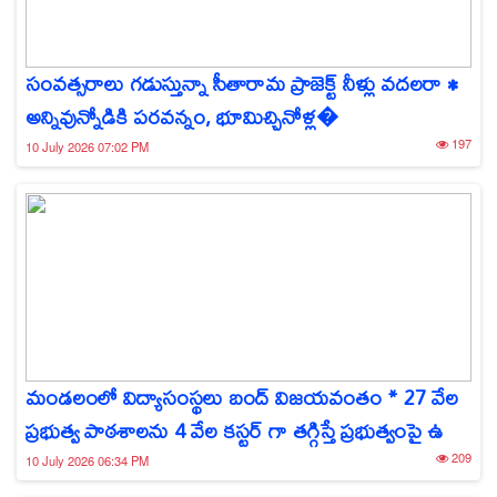
సంవత్సరాలు గడుస్తున్నా సీతారామ ప్రాజెక్ట్ నీళ్లు వదలరా •
అన్నివున్నోడికి పరవన్నం, భూమిచ్చినోళ్ల�
197
10 July 2026 07:02 PM
మండలంలో విద్యాసంస్థలు బంద్ విజయవంతం * 27 వేల
ప్రభుత్వ పాఠశాలను 4 వేల కస్టర్ గా తగ్గిస్తే ప్రభుత్వంపై ఉ
209
10 July 2026 06:34 PM