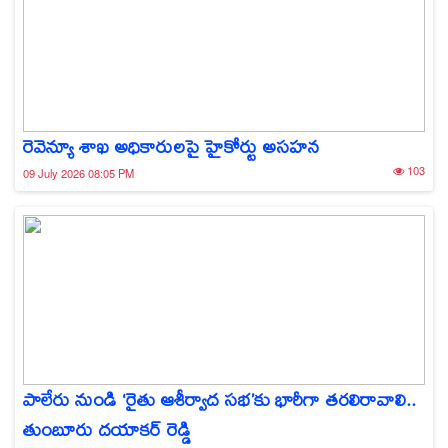
రెవెన్యూ శాఖ అధికారులపై హైకోర్టు అసహన
103
09 July 2026 08:05 PM
పాలేరు నుండి ‘రైతు ఆశీర్వాద సభ’కు భారీగా తరలిరావాలి..
తుంబూరు దయాకర్ రెడ్డి