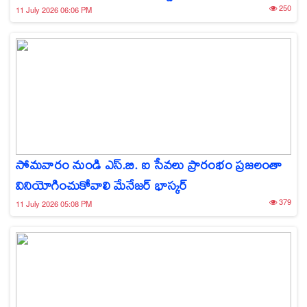
250
11 July 2026 06:06 PM
సోమవారం నుండి ఎస్.బి. ఐ సేవలు ప్రారంభం ప్రజలంతా
వినియోగించుకోవాలి మేనేజర్ భాస్కర్
379
11 July 2026 05:08 PM