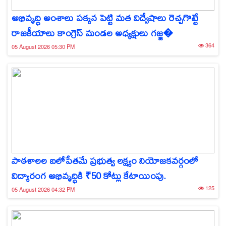
అభివృద్ధి అంశాలు పక్కన పెట్టి మత విద్వేషాలు రెచ్చగొట్టే
రాజకీయాలు కాంగ్రెస్ మండల అధ్యక్షులు గజ్జ�
364
05 August 2026 05:30 PM
పాఠశాలల బలోపేతమే ప్రభుత్వ లక్ష్యం నియోజకవర్గంలో
విద్యారంగ అభివృద్ధికి ₹50 కోట్లు కేటాయింపు.
125
05 August 2026 04:32 PM