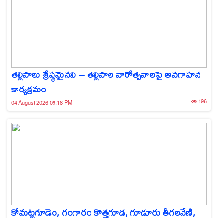
తల్లిపాలు శ్రేష్ఠమైనవి – తల్లిపాల వారోత్సవాలపై అవగాహన
కార్యక్రమం
196
04 August 2026 09:18 PM
కోమట్లగూడెం, గంగారం కొత్తగూడ, గూడూరు తీగలవేణి,