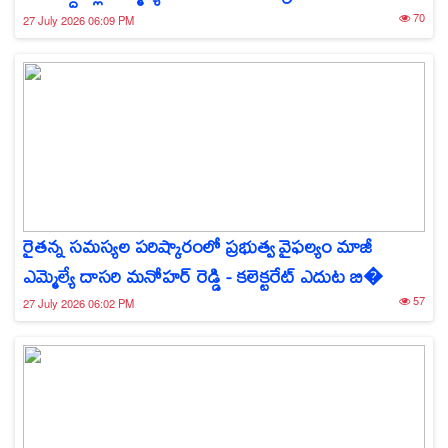
70
27 July 2026 06:09 PM
రైతన్న సమస్యల పరిష్కారంలో ప్రభుత్వ వైఫల్యం మాజీ
ఎమ్మెల్యే దాసరి మనోహర్ రెడ్డి - కలెక్టరేట్ ఎదుట బి�
57
27 July 2026 06:02 PM