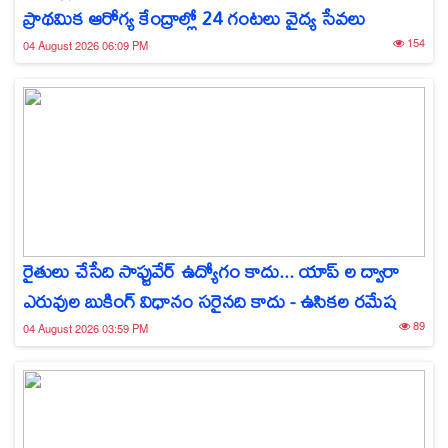
ప్రాథమిక ఆరోగ్య కేంద్రాల్లో 24 గంటలు వైద్య సేవలు
154
04 August 2026 06:09 PM
రైతులు చేసేది సాఫ్టువేర్ ఉద్యోగం కాదు... యాప్‌ ల ద్వారా
ఎరువుల బుకింగ్ విధానం సరైనది కాదు - ఉసికల రమేష
89
04 August 2026 03:59 PM