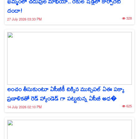
ఖమ్మంలో చదువుల మాఫియా.. రేకుల షెడ్లలో కార్పొరేట్
దందా!
328
27 July 2026 03:33 PM
లంచం తీసుకుంటూ ఏసీబీకీ చిక్కిన మున్సిపల్ ఏఈ పక్కా
ప్రణాళికతో రెడ్ హ్యాండెడ్ గా పట్టుకున్న ఏసీబీ అధ�
625
14 July 2026 02:10 PM