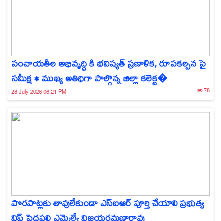
పంచాయతీల అభివృద్ధి కి భవిష్యత్ ప్రణాళిక, రూపకల్పన పై
సమీక్ష • ముఖ్య అతిధిగా పాల్గొన్న జిల్లా కలెక్ట�
78
28 July 2026 06:21 PM
పొరపాట్లకు తావులేకుండా ఎస్‌ఐఆర్ పూర్తి చేయాలి ప్రభుత్వ
విప్ పెద్దపల్లి ఎమ్మెల్యే విజయరమణారావు