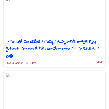
గ్రామాలలో మంచినీటి సమస్య పరిష్కారానికి శాశ్వత కృషి
రైతులకు సకాలంలో నీరు అందేలా కాలువల పూడికతీత..*
వ�
40
05 August 2026 06:18 PM