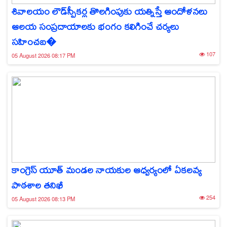
శివాలయం లౌడ్‌స్పీకర్ల తొలగింపుకు యత్నిస్తే ఆందోళనలు
ఆలయ సంప్రదాయాలకు భంగం కలిగించే చర్యలు
సహించబ�
107
05 August 2026 08:17 PM
కాంగ్రెస్ యూత్ మండల నాయకుల ఆధ్వర్యంలో ఏకలవ్య
పాఠశాల తనిఖీ
254
05 August 2026 08:13 PM