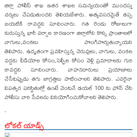
జిల్లా పోలీస్ శాఖ ఇతర శాఖల సమన్వయంతో ముందస్తు
చర్యలు చేపడుతుందని తెలియజేశారు. అత్యవసరమైతే తప్ప
బయటికి రావద్దని సూచించారు. గత రెండు రోజులుగా
కురుస్తున్న భారీ వర్షాల కారణంగా జిల్లాలోని కొన్ని ప్రాంతాలలో
వాగులు,వంకలు పొంగిపొర్లుతున్నాయని
తెలిపారు. ఉదృతంగా ప్రవహిస్తున్న చెరువులు, వాగులు, వంకల
వద్దకు వీడియోల కోసం,సెల్ఫీల కోసం వెళ్లి ప్రమాదాలకు గురి
కావద్దని సూచించారు. వాహనదారులు ప్రయాణాలు
చేసేటప్పుడు తగు జాగ్రత్తలు పాటించాలని తెలిపారు. ఎవరైనా
విపత్కర పరిస్థితుల్లో ఉంటే వెంటనే డయల్ 100 కు ఫోన్ చేసి
పోలీసు వారి సేవలను వినియోగించుకోవాలని తెలిపారు.
-
లోకల్ యాడ్స్