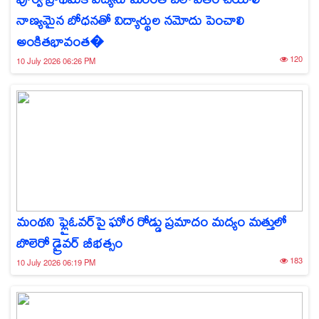
నాణ్యమైన బోధనతో విద్యార్థుల నమోదు పెంచాలి
అంకితభావంత�
120
10 July 2026 06:26 PM
మంథని ఫ్లైఓవర్‌పై ఘోర రోడ్డు ప్రమాదం మద్యం మత్తులో
బొలెరో డ్రైవర్ బీభత్సం
183
10 July 2026 06:19 PM