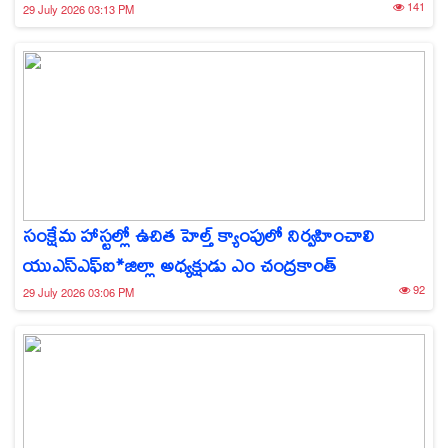
141
29 July 2026 03:13 PM
సంక్షేమ హాస్టల్లో ఉచిత హెల్త్ క్యాంపులో నిర్వహించాలి
యుఎస్ఎఫ్ఐ*జిల్లా అధ్యక్షుడు ఎం చంద్రకాంత్
92
29 July 2026 03:06 PM