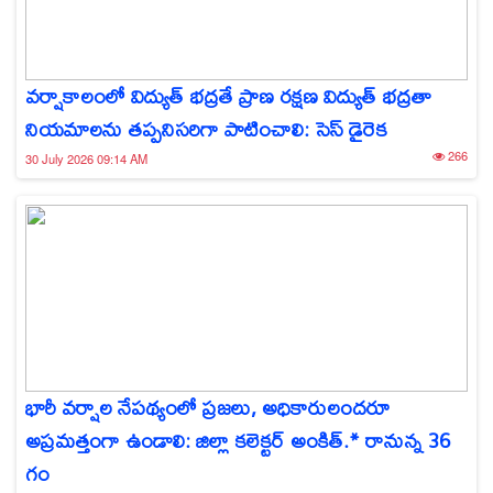
వర్షాకాలంలో విద్యుత్ భద్రతే ప్రాణ రక్షణ విద్యుత్ భద్రతా
నియమాలను తప్పనిసరిగా పాటించాలి: సెస్ డైరెక
266
30 July 2026 09:14 AM
భారీ వర్షాల నేపథ్యంలో ప్రజలు, అధికారులందరూ
అప్రమత్తంగా ఉండాలి: జిల్లా కలెక్టర్ అంకిత్.* రానున్న 36
గం