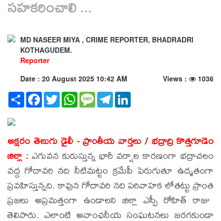
సహకరించాలి ...
MD NASEER MIYA , CRIME REPORTER, BHADRADRI
KOTHAGUDEM.
Reporter
Date : 20 August 2025 10:42 AM
Views :
1036
Share
Facebook
Twitter
WhatsApp
Message
Telegram
LinkedIn
అక్షరం తెలుగు డైలీ - ప్రాంతీయ వార్తలు / భద్రాద్రి కొత్తగూడెం
జిల్లా :
ఎగువన కురుస్తున్న భారీ వర్షాల కారణంగా భద్రాచలం
వద్ద గోదావరి నది నీటిమట్టం క్రమేపీ పెరుగుతూ ఉదృతంగా
ప్రవహిస్తున్నది. కావున గోదావరి నది పరివాహక లోతట్టు ప్రాంత
ప్రజలు అప్రమత్తంగా ఉండాలని జిల్లా ఎస్పీ రోహిత్ రాజు
తెలిపారు. ఎలాంటి అవాంఛనీయ సంఘటనలు జరగకుండా