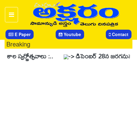
E Paper
Youtube
Contact
Breaking
్ణోత్సవాలు :..
-> డిసెంబర్ 28న జరగనున్న స్వర్ణోత్సవ 