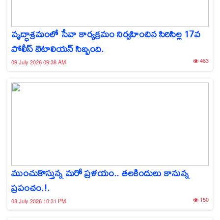
వృద్ధాశ్రమంలో సేవా కార్యక్రమం నిర్వహించిన సిరిసిల్ల 17వ
పోలీస్ బెటాలియన్ సిబ్బంది.
463
09 July 2026 09:38 AM
ముంచుకొస్తున్న మరో ప్రళయం.. తలకిందులు కానున్న
ప్రపంచం.!.
150
08 July 2026 10:31 PM