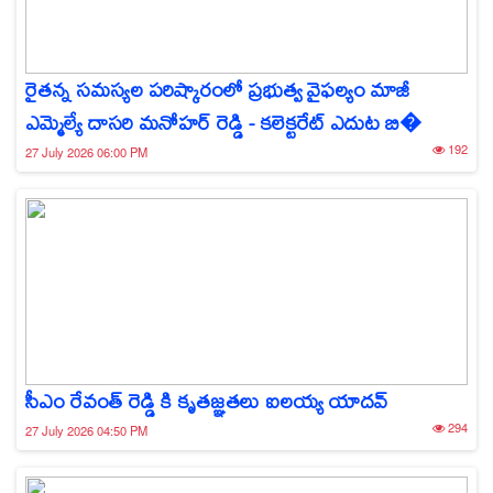
రైతన్న సమస్యల పరిష్కారంలో ప్రభుత్వ వైఫల్యం మాజీ
ఎమ్మెల్యే దాసరి మనోహర్ రెడ్డి - కలెక్టరేట్ ఎదుట బి�
192
27 July 2026 06:00 PM
సీఎం రేవంత్ రెడ్డి కి కృతజ్ఞతలు ఐలయ్య యాదవ్
294
27 July 2026 04:50 PM