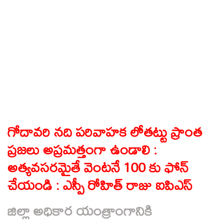
గోదావరి నది పరివాహక లోతట్టు ప్రాంత
ప్రజలు అప్రమత్తంగా ఉండాలి :
అత్యవసరమైతే వెంటనే 100 కు ఫోన్
చేయండి : ఎస్పీ రోహిత్ రాజు ఐపిఎస్
జిల్లా అధికార యంత్రాంగానికి