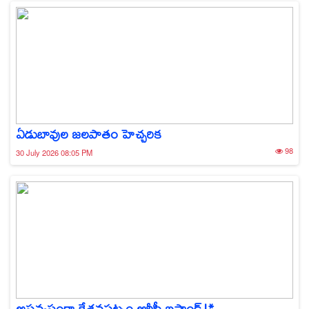
ఏడుబావుల జలపాతం హెచ్చరిక
98
30 July 2026 08:05 PM
అస్తవ్యస్తంగా కేశవపట్నం ఆర్టీసీ బస్టాండ్!*