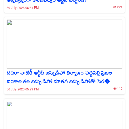
221
30 July 2026 06:54 PM
దసరా నాటికీ ఆర్టీసీ బస్సుడిపో నిర్మాణం పెద్దపల్లి ప్రజల
చిరకాల కల బస్సు డిపో నూతన బస్సు డిపోతో పెర�
110
30 July 2026 05:29 PM