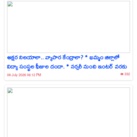
అక్షర నిలయాలా.. వ్యాపార కేంద్రాలా? * ఖమ్మం జిల్లాలో
విద్యా సంస్థల ఫీజుల దందా. * నర్సరీ నుంచి ఇంటర్ వరకు
332
08 July 2026 06:12 PM