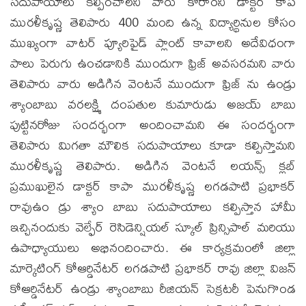
సదుపాయాలు కల్పించాలని వారు కోరారని డాక్టర్ కాప
మురళీకృష్ణ తెలిపారు 400 మంది ఉన్న విద్యార్థినుల కోసం
ముఖ్యంగా వాటర్ ప్యూరిఫైడ్ ప్లాంట్ కావాలని అదేవిధంగా
పాలు పెరుగు ఉంచడానికి ముందుగా ఫ్రిజ్ అవసరమని వారు
తెలిపారు వారు అడిగిన వెంటనే ముందుగా ఫ్రిజ్ ను ఉండ్రు
శ్యాంబాబు వరలక్ష్మి దంపతుల కుమారుడు అజయ్ బాబు
పుట్టినరోజు సందర్భంగా అందించామని ఈ సందర్భంగా
తెలిపారు మిగతా మౌలిక సదుపాయాలు కూడా కల్పిస్తామని
మురళీకృష్ణ తెలిపారు. అడిగిన వెంటనే లయన్స్ క్లబ్
ప్రముఖులైన డాక్టర్ కాపా మురళీకృష్ణ లగడపాటి ప్రభాకర్
రావుఉం డ్రు శ్యాం బాబు సదుపాయాలు కల్పిస్తాన హామీ
ఇచ్చినందుకు వెల్ఫేర్ రెసిడెన్షియల్ స్కూల్ ప్రిన్సిపాల్ మరియు
ఉపాధ్యాయులు అభినందించారు. ఈ కార్యక్రమంలో జిల్లా
మార్కెటింగ్ కోఆర్డినేటర్ లగడపాటి ప్రభాకర్ రావు జిల్లా విజన్
కోఆర్డినేటర్ ఉండ్రు శ్యాంబాబు రీజియన్ సెక్రటరీ పెనుగొండ