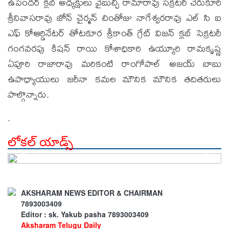
ఉపేందర్ క్లబ్ అధ్యక్షులు వైబుచ్చి రామారావు సెక్రటరీ చెరుకూరి
శ్రీనివాసరావు జోన్ చైర్మన్ చింతోజు నాగేశ్వరరావు ఎల్ సి ఐ
ఎఫ్ కోఆర్డినేటర్ తోటకూర శ్రీకాంత్ గ్రేట్ విజన్ క్లబ్ సెక్రటరీ
గంగవరపు కిషన్ రాయి కోశాధికారి ఉయ్యూరి రామకృష్ణ
ఏపూరి రాజారావు మరికంటి రాంగోపాల్ అజయ్ బాబు
ఉపాధ్యాయులు జరీనా కమల మౌనిక మౌనిక తదితరులు
పాల్గొన్నారు.
.
లోకల్ యాడ్స్
AKSHARAM NEWS EDITOR & CHAIRMAN
7893003409
Editor : sk. Yakub pasha 7893003409
Aksharam Telugu Daily