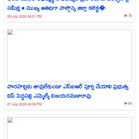
సమీక్ష • ముఖ్య అతిధిగా పాల్గొన్న జిల్లా కలెక్ట�
76
28 July 2026 06:21 PM
పొరపాట్లకు తావులేకుండా ఎస్‌ఐఆర్ పూర్తి చేయాలి ప్రభుత్వ
విప్ పెద్దపల్లి ఎమ్మెల్యే విజయరమణారావు
69
27 July 2026 06:09 PM