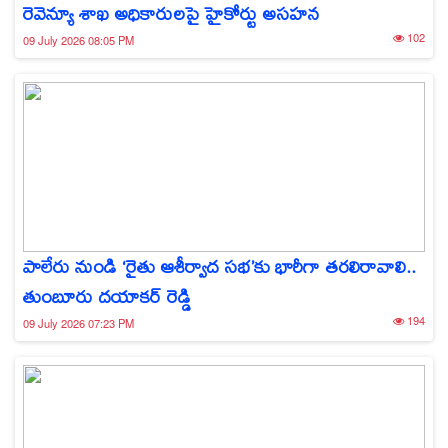
రెవెన్యూ శాఖ అధికారులపై హైకోర్టు అసహన
102
09 July 2026 08:05 PM
పాలేరు నుండి ‘రైతు ఆశీర్వాద సభ’కు భారీగా తరలిరావాలి..
తుంబూరు దయాకర్ రెడ్డి
194
09 July 2026 07:23 PM