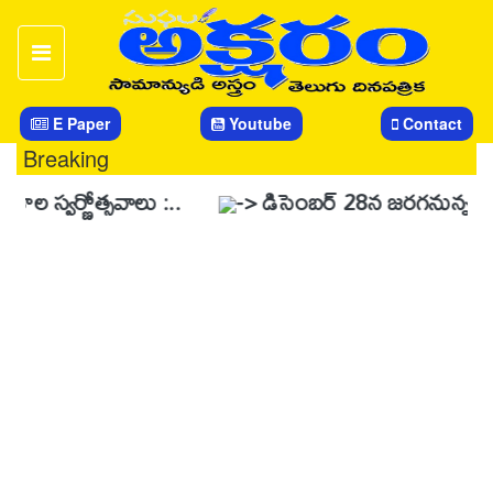
E Paper
Youtube
Contact
Breaking
ణోత్సవాలు :..
-> డిసెంబర్ 28న జరగనున్న స్వర్ణోత్సవ వే