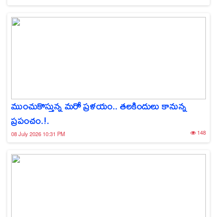
ముంచుకొస్తున్న మరో ప్రళయం.. తలకిందులు కానున్న
ప్రపంచం.!.
148
08 July 2026 10:31 PM