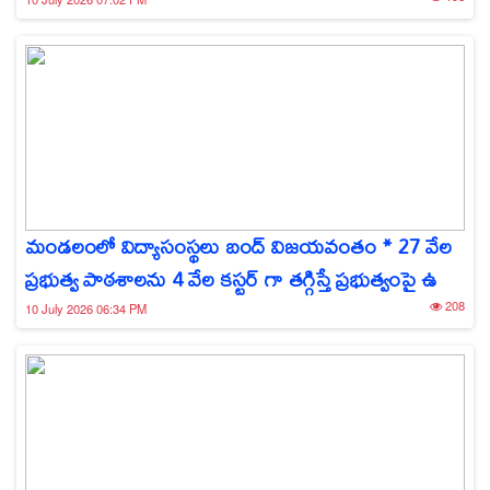
మండలంలో విద్యాసంస్థలు బంద్ విజయవంతం * 27 వేల
ప్రభుత్వ పాఠశాలను 4 వేల కస్టర్ గా తగ్గిస్తే ప్రభుత్వంపై ఉ
208
10 July 2026 06:34 PM