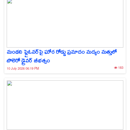
మంథని ఫ్లైఓవర్‌పై ఘోర రోడ్డు ప్రమాదం మద్యం మత్తులో
బొలెరో డ్రైవర్ బీభత్సం
183
10 July 2026 06:19 PM