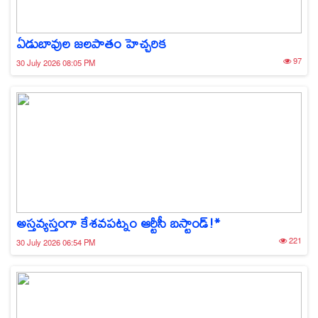
ఏడుబావుల జలపాతం హెచ్చరిక
97
30 July 2026 08:05 PM
అస్తవ్యస్తంగా కేశవపట్నం ఆర్టీసీ బస్టాండ్!*
221
30 July 2026 06:54 PM