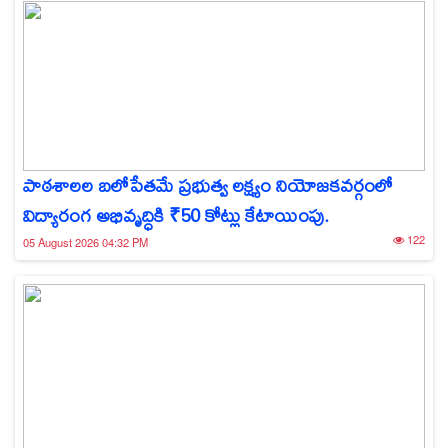
పాఠశాలల బలోపేతమే ప్రభుత్వ లక్ష్యం నియోజకవర్గంలో
విద్యారంగ అభివృద్ధికి ₹50 కోట్లు కేటాయింపు.
122
05 August 2026 04:32 PM