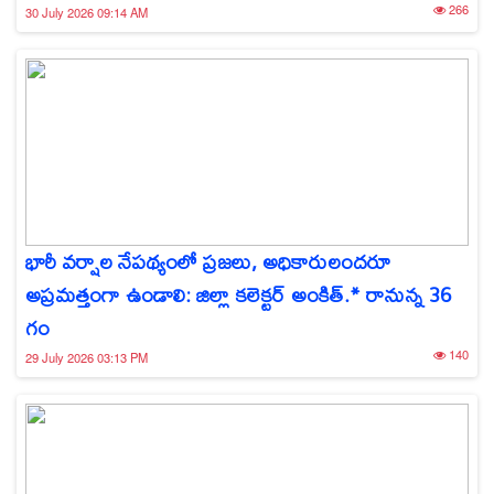
266
30 July 2026 09:14 AM
భారీ వర్షాల నేపథ్యంలో ప్రజలు, అధికారులందరూ
అప్రమత్తంగా ఉండాలి: జిల్లా కలెక్టర్ అంకిత్.* రానున్న 36
గం
140
29 July 2026 03:13 PM