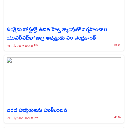
సంక్షేమ హాస్టల్లో ఉచిత హెల్త్ క్యాంపులో నిర్వహించాలి
యుఎస్ఎఫ్ఐ*జిల్లా అధ్యక్షుడు ఎం చంద్రకాంత్
92
29 July 2026 03:06 PM
వరద పరిస్థితులను పరిశీలించిన
87
29 July 2026 02:38 PM