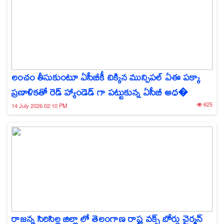
లంచం తీసుకుంటూ ఏసీబీకీ చిక్కిన మున్సిపల్ ఏఈ పక్కా
ప్రణాళికతో రెడ్ హ్యాండెడ్ గా పట్టుకున్న ఏసీబీ అధ�
625
14 July 2026 02:10 PM
రాజన్న సిరిసిల్ల జిల్లా లో తెలంగాణ రాష్ట్ర వక్ఫ్ బోర్డు చైర్మన్