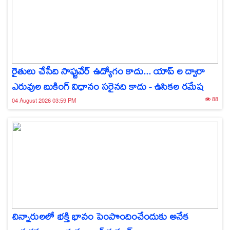
రైతులు చేసేది సాఫ్టువేర్ ఉద్యోగం కాదు... యాప్‌ ల ద్వారా
ఎరువుల బుకింగ్ విధానం సరైనది కాదు - ఉసికల రమేష
88
04 August 2026 03:59 PM
చిన్నారులలో భక్తి భావం పెంపొందించేందుకు అనేక