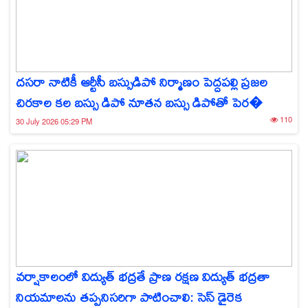
దసరా నాటికీ ఆర్టీసీ బస్సుడిపో నిర్మాణం పెద్దపల్లి ప్రజల
చిరకాల కల బస్సు డిపో నూతన బస్సు డిపోతో పెర�
110
30 July 2026 05:29 PM
వర్షాకాలంలో విద్యుత్ భద్రతే ప్రాణ రక్షణ విద్యుత్ భద్రతా
నియమాలను తప్పనిసరిగా పాటించాలి: సెస్ డైరెక