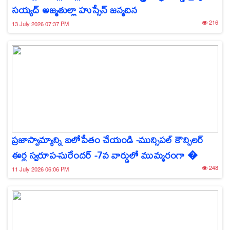
సయ్యద్ అజ్మతుల్లా హుస్సేన్ జన్మదిన
216
13 July 2026 07:37 PM
ప్రజాస్వామ్యాన్ని బలోపేతం చేయండి -మున్సిపల్ కౌన్సిలర్
ఈర్ల స్వరూప-సురేందర్ -7వ వార్డులో ముమ్మరంగా �
248
11 July 2026 06:06 PM