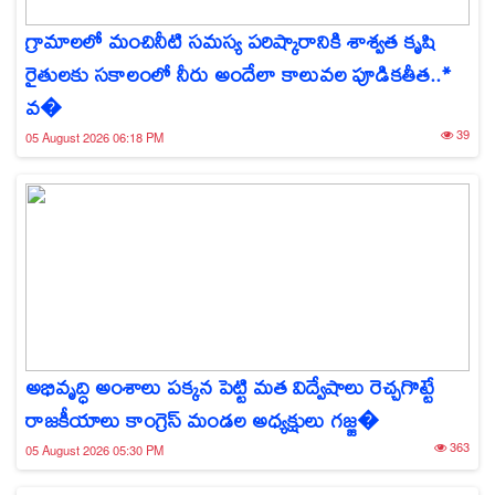
గ్రామాలలో మంచినీటి సమస్య పరిష్కారానికి శాశ్వత కృషి
రైతులకు సకాలంలో నీరు అందేలా కాలువల పూడికతీత..*
వ�
39
05 August 2026 06:18 PM
అభివృద్ధి అంశాలు పక్కన పెట్టి మత విద్వేషాలు రెచ్చగొట్టే
రాజకీయాలు కాంగ్రెస్ మండల అధ్యక్షులు గజ్జ�
363
05 August 2026 05:30 PM