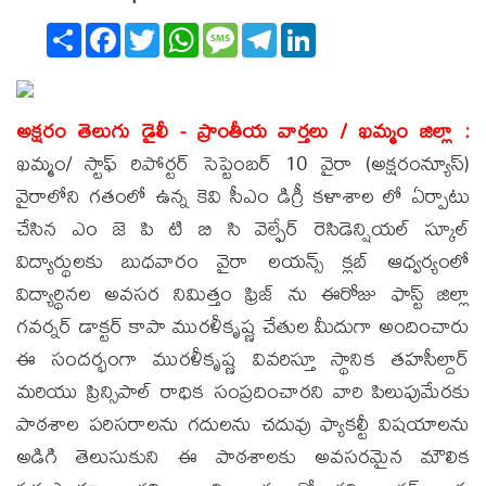
Share
Facebook
Twitter
WhatsApp
Message
Telegram
LinkedIn
అక్షరం తెలుగు డైలీ - ప్రాంతీయ వార్తలు / ఖమ్మం జిల్లా :
ఖమ్మం/ స్టాఫ్ రిపోర్టర్ సెప్టెంబర్ 10 వైరా (అక్షరంన్యూస్)
వైరాలోని గతంలో ఉన్న కెవి సీఎం డిగ్రీ కళాశాల లో ఏర్పాటు
చేసిన ఎం జె పి టి బి సి వెల్ఫేర్ రెసిడెన్షియల్ స్కూల్
విద్యార్థులకు బుధవారం వైరా లయన్స్ క్లబ్ ఆధ్వర్యంలో
విద్యార్థినల అవసర నిమిత్తం ఫ్రిజ్ ను ఈరోజు ఫాస్ట్ జిల్లా
గవర్నర్ డాక్టర్ కాపా మురళీకృష్ణ చేతుల మీదుగా అందించారు
ఈ సందర్భంగా మురళీకృష్ణ వివరిస్తూ స్థానిక తహసీల్దార్
మరియు ప్రిన్సిపాల్ రాధిక సంప్రదించారని వారి పిలుపుమేరకు
పాఠశాల పరిసరాలను గదులను చదువు ఫ్యాకల్టీ విషయాలను
అడిగి తెలుసుకుని ఈ పాఠశాలకు అవసరమైన మౌలిక