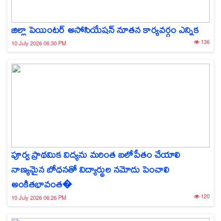
జిల్లా పెయింటర్ అసోసియేషన్ నూతన కార్యవర్గం ఎన్నిక
136
10 July 2026 06:30 PM
పూర్వ ప్రాథమిక విద్యను మరింత బలోపేతం చేయాలి
నాణ్యమైన బోధనతో విద్యార్థుల నమోదు పెంచాలి
అంకితభావంత�
120
10 July 2026 06:26 PM