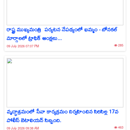
రాష్ట్ర ముఖ్యమంత్రి పర్యటన నేపథ్యంలో ఖమ్మం - బోనకల్
మార్గాలలో ట్రాఫిక్ ఆంక్షలు...
285
09 July 2026 07:07 PM
వృద్ధాశ్రమంలో సేవా కార్యక్రమం నిర్వహించిన సిరిసిల్ల 17వ
పోలీస్ బెటాలియన్ సిబ్బంది.
463
09 July 2026 09:38 AM