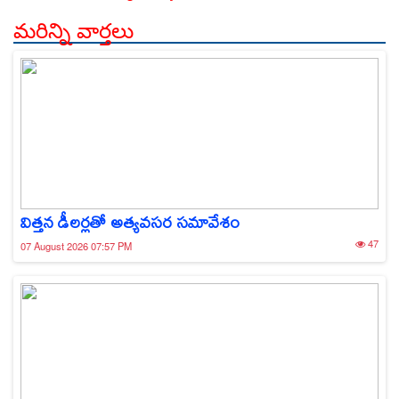
మరిన్ని వార్తలు
విత్తన డీలర్లతో అత్యవసర సమావేశం
47
07 August 2026 07:57 PM