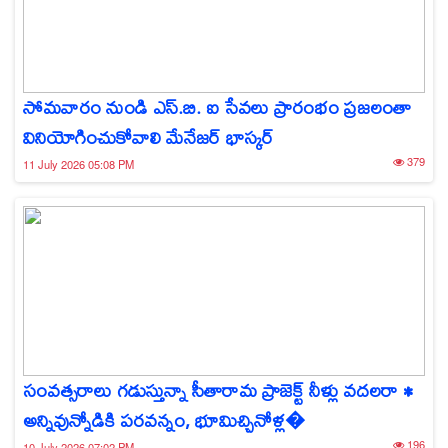
సోమవారం నుండి ఎస్.బి. ఐ సేవలు ప్రారంభం ప్రజలంతా
వినియోగించుకోవాలి మేనేజర్ భాస్కర్
379
11 July 2026 05:08 PM
సంవత్సరాలు గడుస్తున్నా సీతారామ ప్రాజెక్ట్ నీళ్లు వదలరా •
అన్నివున్నోడికి పరవన్నం, భూమిచ్చినోళ్ల�
196
10 July 2026 07:02 PM