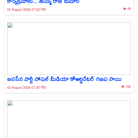
కార్యక్రమాలు... తుమ్మ రాజ్ కుమార్
49
02 August 2026 07:52 PM
జనసేన పార్టీ సోషల్ మీడియా కోఆర్డినేటర్ గణప సాయి
162
02 August 2026 07:35 PM