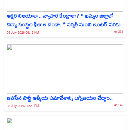
అక్షర నిలయాలా.. వ్యాపార కేంద్రాలా? * ఖమ్మం జిల్లాలో
విద్యా సంస్థల ఫీజుల దందా. * నర్సరీ నుంచి ఇంటర్ వరకు
331
08 July 2026 06:12 PM
జనసేన పార్టీ ఆత్మీయ సమావేశాన్ని దిగ్విజయం చేద్దాం..
142
08 July 2026 05:20 PM