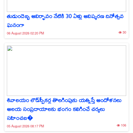
తుడుందెబ్బ ఆవిర్భావం నేటికి 30 ఏళ్లు ఆవిష్కరణ దినోత్సవ
ఘనంగా
30
06 August 2026 02:20 PM
శివాలయం లౌడ్‌స్పీకర్ల తొలగింపుకు యత్నిస్తే ఆందోళనలు
ఆలయ సంప్రదాయాలకు భంగం కలిగించే చర్యలు
సహించబ�
106
05 August 2026 08:17 PM