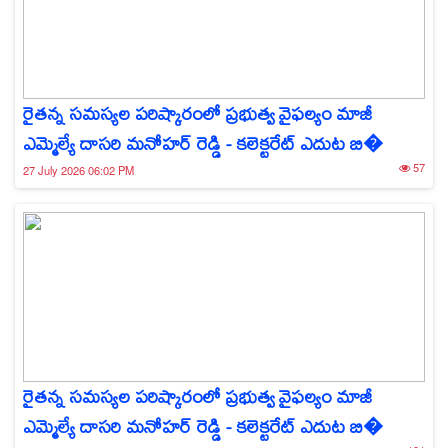
రైతన్న సమస్యల పరిష్కారంలో ప్రభుత్వ వైఫల్యం మాజీ
ఎమ్మెల్యే దాసరి మనోహర్ రెడ్డి - కలెక్టరేట్ ఎదుట బి�
57
27 July 2026 06:02 PM
రైతన్న సమస్యల పరిష్కారంలో ప్రభుత్వ వైఫల్యం మాజీ
ఎమ్మెల్యే దాసరి మనోహర్ రెడ్డి - కలెక్టరేట్ ఎదుట బి�