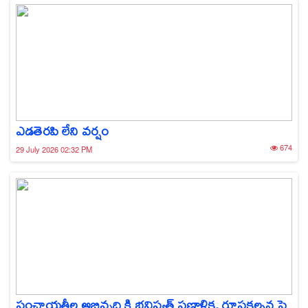
ఎడతెరపి లేని వర్షం
674
29 July 2026 02:32 PM
పంచాయతీల అభివృద్ధి కి భవిష్యత్ ప్రణాళిక, రూపకల్పన పై