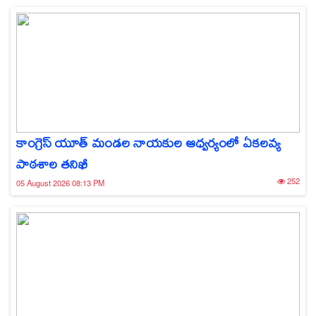
కాంగ్రెస్ యూత్ మండల నాయకుల ఆధ్వర్యంలో ఏకలవ్య
పాఠశాల తనిఖీ
252
05 August 2026 08:13 PM