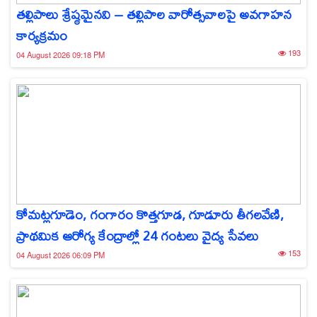
తల్లిపాలు శ్రేష్ఠమైనవి – తల్లిపాల వారోత్సవాలపై అవగాహన
కార్యక్రమం
193
04 August 2026 09:18 PM
కోమట్లగూడెం, గంగారం కొత్తగూడ, గూడూరు తీగలవేణి,
ప్రాథమిక ఆరోగ్య కేంద్రాల్లో 24 గంటలు వైద్య సేవలు
153
04 August 2026 06:09 PM