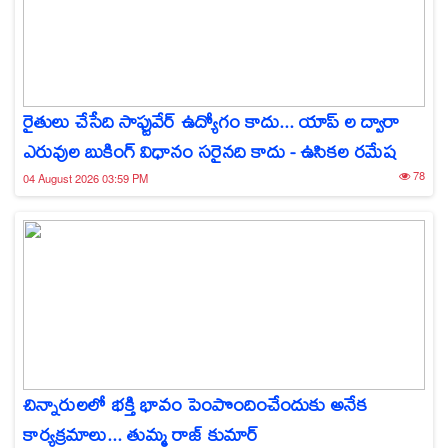
రైతులు చేసేది సాఫ్టువేర్ ఉద్యోగం కాదు... యాప్‌ ల ద్వారా
ఎరువుల బుకింగ్ విధానం సరైనది కాదు - ఉసికల రమేష
78
04 August 2026 03:59 PM
చిన్నారులలో భక్తి భావం పెంపొందించేందుకు అనేక
కార్యక్రమాలు... తుమ్మ రాజ్ కుమార్