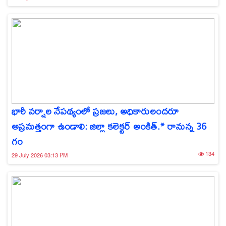
భారీ వర్షాల నేపథ్యంలో ప్రజలు, అధికారులందరూ
అప్రమత్తంగా ఉండాలి: జిల్లా కలెక్టర్ అంకిత్.* రానున్న 36
గం
134
29 July 2026 03:13 PM