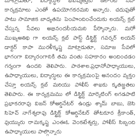
మాట్లాడుతూ, విద్యార్థుల భవిష్యత్తుకు ఇలాంటి సేవా
కార్యక్రమాలు ఎంతో ఉపయోగకరమని అన్నారు. చదువుతో
పాటు సామాజిక బాధ్యతను పెంపొందించేందుకు లయన్స్ క్లబ్
చేస్తున్న సేవలు అభినందనీయమని పేర్కొన్నారు. మరో
ముఖ్యఅతిథి గా లయన్స్ క్లబ్ పాస్ట్ డిస్ట్రిక్ట్ గవర్నర్ లయన్
డాక్టర్ కాపా మురళీకృష్ణ మాట్లాడుతూ, సమాజ సేవలో
భాగంగా విద్యారంగానికి తమ వంతు సహకారం అందించడం
గర్వంగా ఉందని తెలిపారు. పాఠశాల.ప్రధానోపాధ్యాయులు,
ఉపాధ్యాయులు, విద్యార్థులు ఈ కార్యక్రమంపై ఆనందం వ్యక్తం
చేస్తూ లయన్స్ క్లబ్ మరియు పోలీస్ శాఖకు కృతజ్ఞతలు
తెలిపారు. ఈ కార్యక్రమము లో డిస్ట్రిక్ట్ మార్కెటింగ్ లగడపాటి
ప్రభాకరరావు విజన్ కోఆర్డినేటర్ ఉండ్రు శ్యామ్ బాబు, జెసి
సిహెచ్ నాగేశ్వరావు డిస్ట్రిక్ట్ కోఆర్డినేటర్ తోటకూర శ్రీకాంత్,
వుయ్యురు రామకృష్ణ ఎంఈఓ వెంకటేశ్వర్లు, పోలీస్ సిబ్బంది
ఉపాధ్యాయులు పాల్గొన్నారు