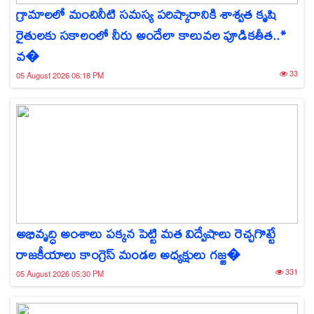
గ్రామాలలో మంచినీటి సమస్య పరిష్కారానికి శాశ్వత కృషి
రైతులకు సకాలంలో నీరు అందేలా కాలువల పూడికతీత..*
వ�
33
05 August 2026 06:18 PM
అభివృద్ధి అంశాలు పక్కన పెట్టి మత విద్వేషాలు రెచ్చగొట్టే
రాజకీయాలు కాంగ్రెస్ మండల అధ్యక్షులు గజ్జ�
331
05 August 2026 05:30 PM