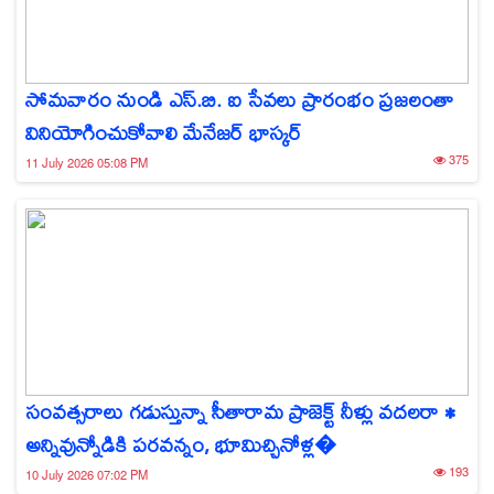
సోమవారం నుండి ఎస్.బి. ఐ సేవలు ప్రారంభం ప్రజలంతా
వినియోగించుకోవాలి మేనేజర్ భాస్కర్
375
11 July 2026 05:08 PM
సంవత్సరాలు గడుస్తున్నా సీతారామ ప్రాజెక్ట్ నీళ్లు వదలరా •
అన్నివున్నోడికి పరవన్నం, భూమిచ్చినోళ్ల�
193
10 July 2026 07:02 PM