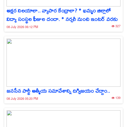
అక్షర నిలయాలా.. వ్యాపార కేంద్రాలా? * ఖమ్మం జిల్లాలో
విద్యా సంస్థల ఫీజుల దందా. * నర్సరీ నుంచి ఇంటర్ వరకు
327
08 July 2026 06:12 PM
జనసేన పార్టీ ఆత్మీయ సమావేశాన్ని దిగ్విజయం చేద్దాం..
139
08 July 2026 05:20 PM