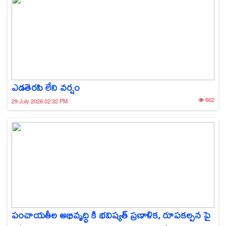
ఎడతెరపి లేని వర్షం
662
29 July 2026 02:32 PM
పంచాయతీల అభివృద్ధి కి భవిష్యత్ ప్రణాళిక, రూపకల్పన పై