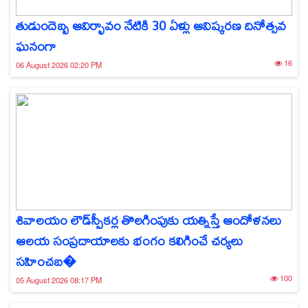
తుడుందెబ్బ ఆవిర్భావం నేటికి 30 ఏళ్లు ఆవిష్కరణ దినోత్సవ
ఘనంగా
16
06 August 2026 02:20 PM
శివాలయం లౌడ్‌స్పీకర్ల తొలగింపుకు యత్నిస్తే ఆందోళనలు
ఆలయ సంప్రదాయాలకు భంగం కలిగించే చర్యలు
సహించబ�
100
05 August 2026 08:17 PM