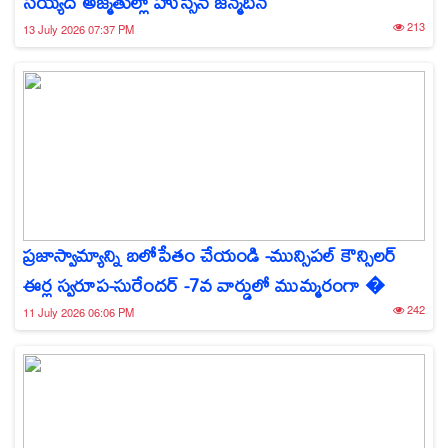
సయ్యద్ అజ్మతుల్లా హుస్సేన్ జన్మదిన
213
13 July 2026 07:37 PM
ప్రజాస్వామ్యాన్ని బలోపేతం చేయండి -మున్సిపల్ కౌన్సిలర్
ఈర్ల స్వరూప-సురేందర్ -7వ వార్డులో ముమ్మరంగా �
242
11 July 2026 06:06 PM