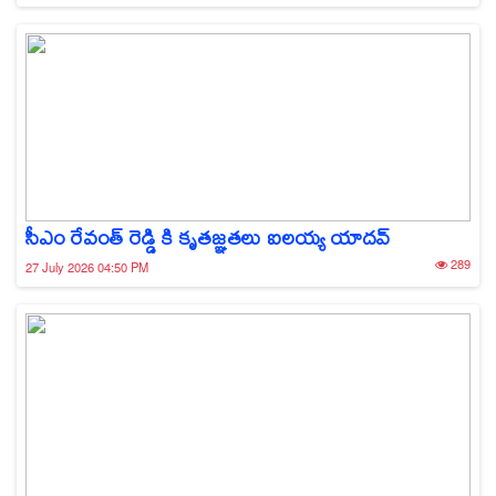
సీఎం రేవంత్ రెడ్డి కి కృతజ్ఞతలు ఐలయ్య యాదవ్
289
27 July 2026 04:50 PM