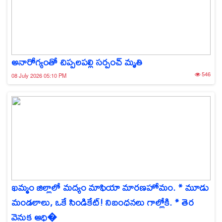
అనారోగ్యంతో చిప్పలపల్లి సర్పంచ్‌ మృతి
546
08 July 2026 05:10 PM
ఖమ్మం జిల్లాలో మద్యం మాఫియా మారణహోమం. * మూడు
మండలాలు, ఒకే సిండికేట్! నిబంధనలు గాల్లోకి. * తెర
వెనుక ఆధి�