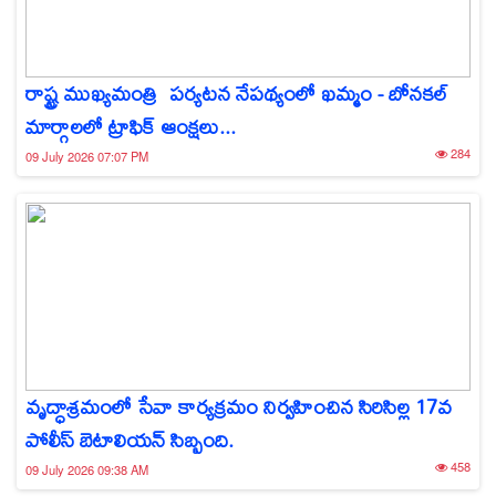
రాష్ట్ర ముఖ్యమంత్రి పర్యటన నేపథ్యంలో ఖమ్మం - బోనకల్
మార్గాలలో ట్రాఫిక్ ఆంక్షలు...
284
09 July 2026 07:07 PM
వృద్ధాశ్రమంలో సేవా కార్యక్రమం నిర్వహించిన సిరిసిల్ల 17వ
పోలీస్ బెటాలియన్ సిబ్బంది.
458
09 July 2026 09:38 AM