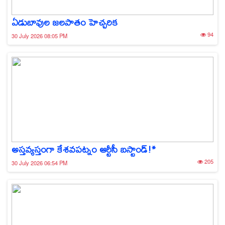
ఏడుబావుల జలపాతం హెచ్చరిక
94
30 July 2026 08:05 PM
అస్తవ్యస్తంగా కేశవపట్నం ఆర్టీసీ బస్టాండ్!*
205
30 July 2026 06:54 PM