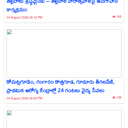
తల్లిపాలు శ్రేష్ఠమైనవి – తల్లిపాల వారోత్సవాలపై అవగాహన
కార్యక్రమం
165
04 August 2026 09:18 PM
కోమట్లగూడెం, గంగారం కొత్తగూడ, గూడూరు తీగలవేణి,
ప్రాథమిక ఆరోగ్య కేంద్రాల్లో 24 గంటలు వైద్య సేవలు
139
04 August 2026 06:09 PM