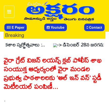
E Paper
Youtube
Contact
Breaking
ర్ణోత్సవాలు :..
-> డిసెంబర్ 28న జరగనున్న స్వర్ణోత్సవ
వైరా గ్రేట్ విజన్ లయన్స్ క్లబ్ పోలీస్ శాఖ
సంయుక్త ఆధ్వర్యంలో వైరా మండల
ప్రభుత్వ పాఠశాలలకు ‘ఆల్ ఇన్ వన్’ స్టడీ
మెటీరియల్ పంపిణీ...
.