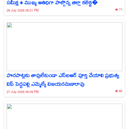
సమీక్ష • ముఖ్య అతిధిగా పాల్గొన్న జిల్లా కలెక్ట�
71
28 July 2026 06:21 PM
పొరపాట్లకు తావులేకుండా ఎస్‌ఐఆర్ పూర్తి చేయాలి ప్రభుత్వ
విప్ పెద్దపల్లి ఎమ్మెల్యే విజయరమణారావు
66
27 July 2026 06:09 PM