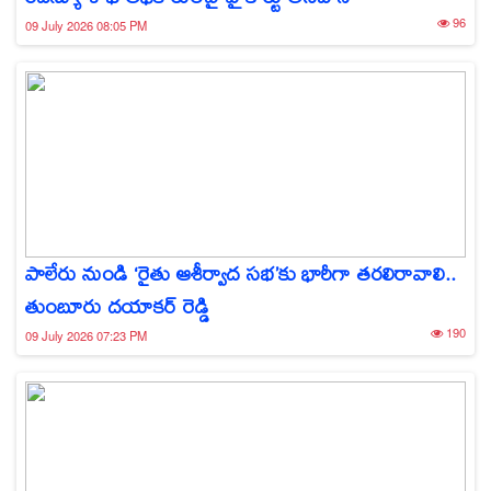
96
09 July 2026 08:05 PM
పాలేరు నుండి ‘రైతు ఆశీర్వాద సభ’కు భారీగా తరలిరావాలి..
తుంబూరు దయాకర్ రెడ్డి
190
09 July 2026 07:23 PM