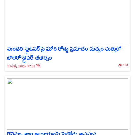
మంథని ఫ్లైఓవర్‌పై ఘోర రోడ్డు ప్రమాదం మద్యం మత్తులో
బొలెరో డ్రైవర్ బీభత్సం
178
10 July 2026 06:19 PM
రెవెన్యూ శాఖ అధికారులపై హైకోర్టు అసహన