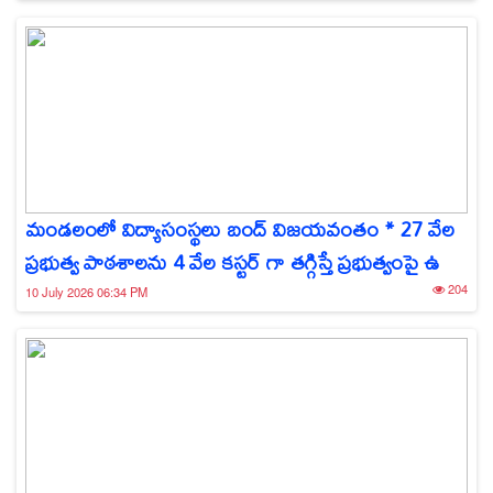
మండలంలో విద్యాసంస్థలు బంద్ విజయవంతం * 27 వేల
ప్రభుత్వ పాఠశాలను 4 వేల కస్టర్ గా తగ్గిస్తే ప్రభుత్వంపై ఉ
204
10 July 2026 06:34 PM