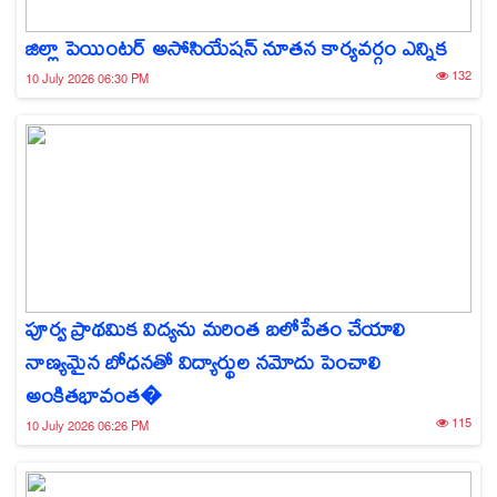
జిల్లా పెయింటర్ అసోసియేషన్ నూతన కార్యవర్గం ఎన్నిక
132
10 July 2026 06:30 PM
పూర్వ ప్రాథమిక విద్యను మరింత బలోపేతం చేయాలి
నాణ్యమైన బోధనతో విద్యార్థుల నమోదు పెంచాలి
అంకితభావంత�
115
10 July 2026 06:26 PM