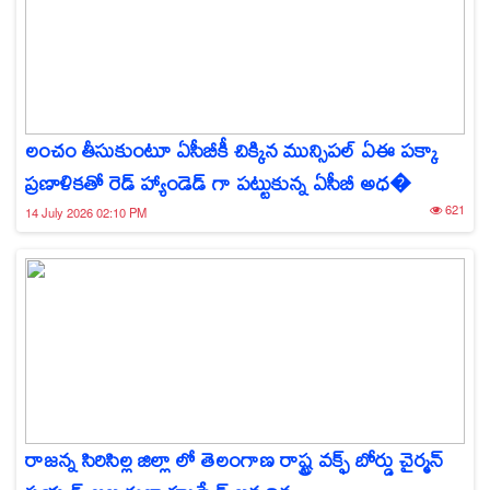
లంచం తీసుకుంటూ ఏసీబీకీ చిక్కిన మున్సిపల్ ఏఈ పక్కా
ప్రణాళికతో రెడ్ హ్యాండెడ్ గా పట్టుకున్న ఏసీబీ అధ�
621
14 July 2026 02:10 PM
రాజన్న సిరిసిల్ల జిల్లా లో తెలంగాణ రాష్ట్ర వక్ఫ్ బోర్డు చైర్మన్