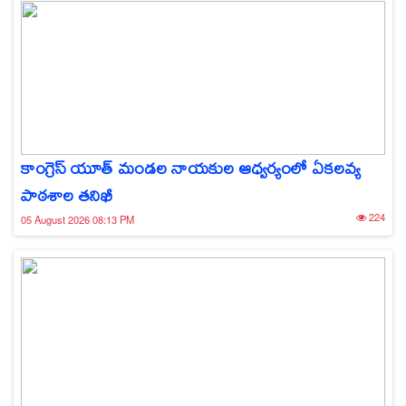
కాంగ్రెస్ యూత్ మండల నాయకుల ఆధ్వర్యంలో ఏకలవ్య
పాఠశాల తనిఖీ
224
05 August 2026 08:13 PM