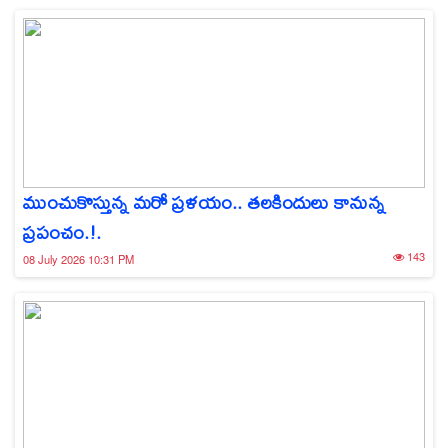
ముంచుకొస్తున్న మరో ప్రళయం.. తలకిందులు కానున్న
ప్రపంచం.!.
143
08 July 2026 10:31 PM