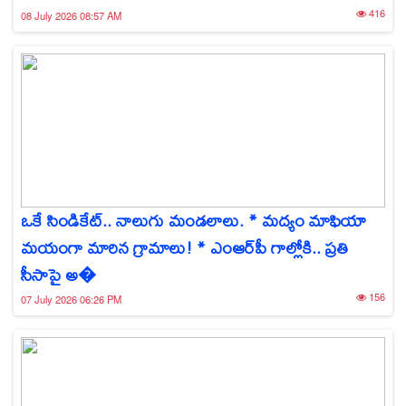
416
08 July 2026 08:57 AM
ఒకే సిండికేట్.. నాలుగు మండలాలు. * మద్యం మాఫియా
మయంగా మారిన గ్రామాలు! * ఎంఆర్‌పీ గాల్లోకి.. ప్రతి
సీసాపై అ�
156
07 July 2026 06:26 PM