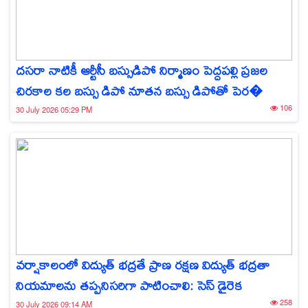
దసరా నాటికీ ఆర్టీసీ బస్సుడిపో నిర్మాణం పెద్దపల్లి ప్రజల
చిరకాల కల బస్సు డిపో నూతన బస్సు డిపోతో పెర�
106
30 July 2026 05:29 PM
వర్షాకాలంలో విద్యుత్ భద్రతే ప్రాణ రక్షణ విద్యుత్ భద్రతా
నియమాలను తప్పనిసరిగా పాటించాలి: సెస్ డైరెక
258
30 July 2026 09:14 AM