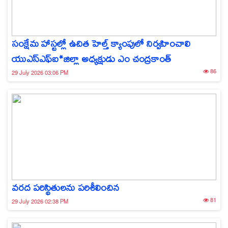
సంక్షేమ హాస్టల్లో ఉచిత హెల్త్ క్యాంపులో నిర్వహించాలి
యుఎస్ఎఫ్ఐ*జిల్లా అధ్యక్షుడు ఎం చంద్రకాంత్
86
29 July 2026 03:06 PM
వరద పరిస్థితులను పరిశీలించిన
81
29 July 2026 02:38 PM