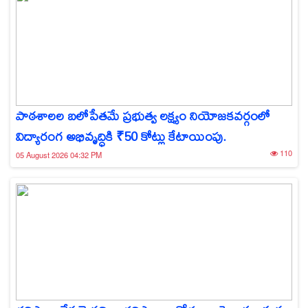
పాఠశాలల బలోపేతమే ప్రభుత్వ లక్ష్యం నియోజకవర్గంలో
విద్యారంగ అభివృద్ధికి ₹50 కోట్లు కేటాయింపు.
110
05 August 2026 04:32 PM