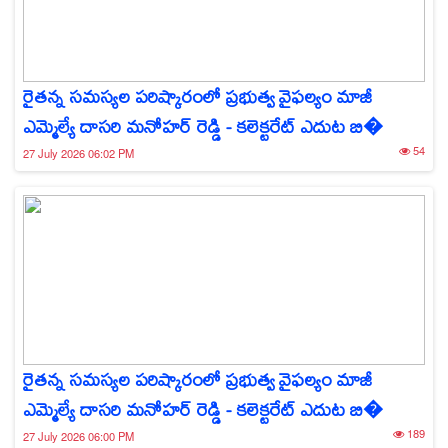
రైతన్న సమస్యల పరిష్కారంలో ప్రభుత్వ వైఫల్యం మాజీ
ఎమ్మెల్యే దాసరి మనోహర్ రెడ్డి - కలెక్టరేట్ ఎదుట బి�
54
27 July 2026 06:02 PM
రైతన్న సమస్యల పరిష్కారంలో ప్రభుత్వ వైఫల్యం మాజీ
ఎమ్మెల్యే దాసరి మనోహర్ రెడ్డి - కలెక్టరేట్ ఎదుట బి�
189
27 July 2026 06:00 PM