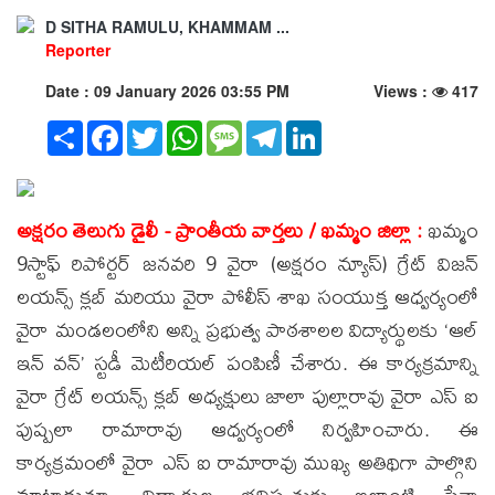
D SITHA RAMULU, KHAMMAM ...
Reporter
Date : 09 January 2026 03:55 PM
Views :
417
Share
Facebook
Twitter
WhatsApp
Message
Telegram
LinkedIn
అక్షరం తెలుగు డైలీ - ప్రాంతీయ వార్తలు / ఖమ్మం జిల్లా :
ఖమ్మం
9స్టాఫ్ రిపోర్టర్ జనవరి 9 వైరా (అక్షరం న్యూస్) గ్రేట్ విజన్
లయన్స్ క్లబ్ మరియు వైరా పోలీస్ శాఖ సంయుక్త ఆధ్వర్యంలో
వైరా మండలంలోని అన్ని ప్రభుత్వ పాఠశాలల విద్యార్థులకు ‘ఆల్
ఇన్ వన్’ స్టడీ మెటీరియల్ పంపిణీ చేశారు. ఈ కార్యక్రమాన్ని
వైరా గ్రేట్ లయన్స్ క్లబ్ అధ్యక్షులు జాలా పుల్లారావు వైరా ఎస్ ఐ
పుష్పలా రామారావు ఆధ్వర్యంలో నిర్వహించారు. ఈ
కార్యక్రమంలో వైరా ఎస్ ఐ రామారావు ముఖ్య అతిథిగా పాల్గొని