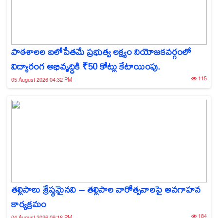
పాఠశాలల బలోపేతమే ప్రభుత్వ లక్ష్యం నియోజకవర్గంలో
విద్యారంగ అభివృద్ధికి ₹50 కోట్లు కేటాయింపు.
115
05 August 2026 04:32 PM
తల్లిపాలు శ్రేష్ఠమైనవి – తల్లిపాల వారోత్సవాలపై అవగాహన
కార్యక్రమం
184
04 August 2026 09:18 PM