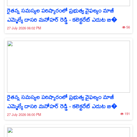
రైతన్న సమస్యల పరిష్కారంలో ప్రభుత్వ వైఫల్యం మాజీ
ఎమ్మెల్యే దాసరి మనోహర్ రెడ్డి - కలెక్టరేట్ ఎదుట బి�
56
27 July 2026 06:02 PM
రైతన్న సమస్యల పరిష్కారంలో ప్రభుత్వ వైఫల్యం మాజీ
ఎమ్మెల్యే దాసరి మనోహర్ రెడ్డి - కలెక్టరేట్ ఎదుట బి�
191
27 July 2026 06:00 PM