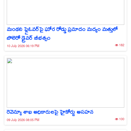
మంథని ఫ్లైఓవర్‌పై ఘోర రోడ్డు ప్రమాదం మద్యం మత్తులో
బొలెరో డ్రైవర్ బీభత్సం
182
10 July 2026 06:19 PM
రెవెన్యూ శాఖ అధికారులపై హైకోర్టు అసహన
100
09 July 2026 08:05 PM