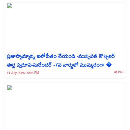
ప్రజాస్వామ్యాన్ని బలోపేతం చేయండి -మున్సిపల్ కౌన్సిలర్
ఈర్ల స్వరూప-సురేందర్ -7వ వార్డులో ముమ్మరంగా �
245
11 July 2026 06:06 PM