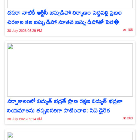
దసరా నాటికీ ఆర్టీసీ బస్సుడిపో నిర్మాణం పెద్దపల్లి ప్రజల
చిరకాల కల బస్సు డిపో నూతన బస్సు డిపోతో పెర�
108
30 July 2026 05:29 PM
వర్షాకాలంలో విద్యుత్ భద్రతే ప్రాణ రక్షణ విద్యుత్ భద్రతా
నియమాలను తప్పనిసరిగా పాటించాలి: సెస్ డైరెక
263
30 July 2026 09:14 AM