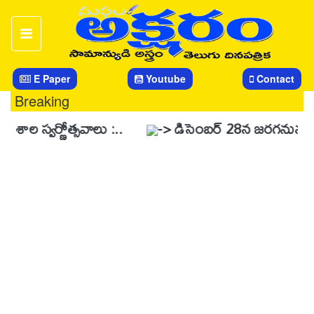
E Paper
Youtube
Contact
Breaking
్ణోత్సవాలు :..
-> డిసెంబర్ 28న జరగనున్న స్వర్ణోత్సవ 