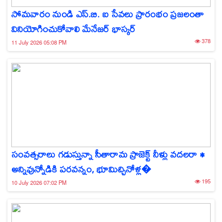
సోమవారం నుండి ఎస్.బి. ఐ సేవలు ప్రారంభం ప్రజలంతా
వినియోగించుకోవాలి మేనేజర్ భాస్కర్
378
11 July 2026 05:08 PM
సంవత్సరాలు గడుస్తున్నా సీతారామ ప్రాజెక్ట్ నీళ్లు వదలరా •
అన్నివున్నోడికి పరవన్నం, భూమిచ్చినోళ్ల�
195
10 July 2026 07:02 PM