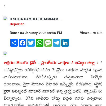
.
D SITHA RAMULU, KHAMMAM ...
Reporter
Date : 03 January 2026 09:05 PM
Views :
406
Share
Facebook
Twitter
WhatsApp
Message
Telegram
LinkedIn
అక్షరం తెలుగు డైలీ - ప్రాంతీయ వార్తలు / ఖమ్మం జిల్లా :
*
ఖమ్మం/స్టాఫ్ రిపోర్టర్/జనవరి 3 /వైరా (అక్షరం న్యూస్) ద్విచక్ర
వాహనదారులు. నడిపేటప్పుడు తప్పనిసరిగా హెల్మెట్
ధరించాలని వైరా మోటార్ వెహికల్ ఇన్స్పెక్టర్ వరప్రసాద్, (ట్రైనీ)
వైరా అసిస్టెంట్ మోటార్ వెహికల్ ఇన్స్పెక్టర్లు దినేష్, స్పాట్కస్ లు
పేర్కొన్నారు. 37వ జాతీయ రోడ్డు భద్రత మాస ఉత్సవాలు
మూడవరోజు కార్యక్రమంలో భాగంగా వైరా రవాణా శాఖ