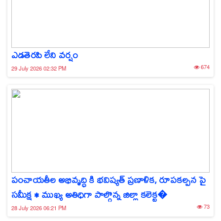
ఎడతెరపి లేని వర్షం
674
29 July 2026 02:32 PM
పంచాయతీల అభివృద్ధి కి భవిష్యత్ ప్రణాళిక, రూపకల్పన పై
సమీక్ష • ముఖ్య అతిధిగా పాల్గొన్న జిల్లా కలెక్ట�
73
28 July 2026 06:21 PM