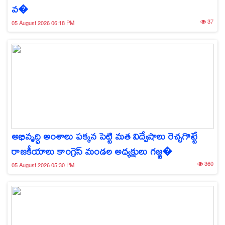
వ�
37
05 August 2026 06:18 PM
అభివృద్ధి అంశాలు పక్కన పెట్టి మత విద్వేషాలు రెచ్చగొట్టే
రాజకీయాలు కాంగ్రెస్ మండల అధ్యక్షులు గజ్జ�
360
05 August 2026 05:30 PM