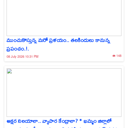
ముంచుకొస్తున్న మరో ప్రళయం.. తలకిందులు కానున్న
ప్రపంచం.!.
148
08 July 2026 10:31 PM
అక్షర నిలయాలా.. వ్యాపార కేంద్రాలా? * ఖమ్మం జిల్లాలో