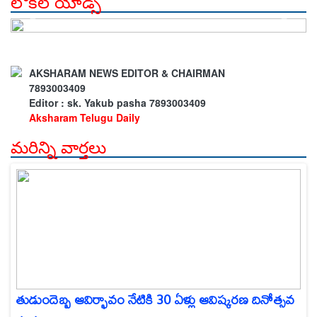
లోకల్ యాడ్స్
AKSHARAM NEWS EDITOR & CHAIRMAN
7893003409
Editor : sk. Yakub pasha 7893003409
Aksharam Telugu Daily
మరిన్ని వార్తలు
తుడుందెబ్బ ఆవిర్భావం నేటికి 30 ఏళ్లు ఆవిష్కరణ దినోత్సవ