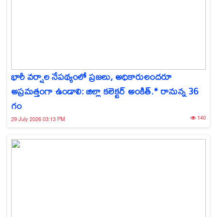
భారీ వర్షాల నేపథ్యంలో ప్రజలు, అధికారులందరూ
అప్రమత్తంగా ఉండాలి: జిల్లా కలెక్టర్ అంకిత్.* రానున్న 36
గం
140
29 July 2026 03:13 PM