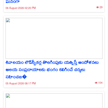
ఘనంగా
29
06 August 2026 02:20 PM
శివాలయం లౌడ్‌స్పీకర్ల తొలగింపుకు యత్నిస్తే ఆందోళనలు
ఆలయ సంప్రదాయాలకు భంగం కలిగించే చర్యలు
సహించబ�
104
05 August 2026 08:17 PM