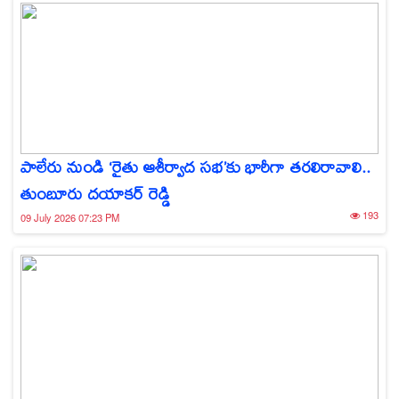
పాలేరు నుండి ‘రైతు ఆశీర్వాద సభ’కు భారీగా తరలిరావాలి..
తుంబూరు దయాకర్ రెడ్డి
193
09 July 2026 07:23 PM