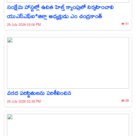
సంక్షేమ హాస్టల్లో ఉచిత హెల్త్ క్యాంపులో నిర్వహించాలి
యుఎస్ఎఫ్ఐ*జిల్లా అధ్యక్షుడు ఎం చంద్రకాంత్
91
29 July 2026 03:06 PM
వరద పరిస్థితులను పరిశీలించిన
86
29 July 2026 02:38 PM