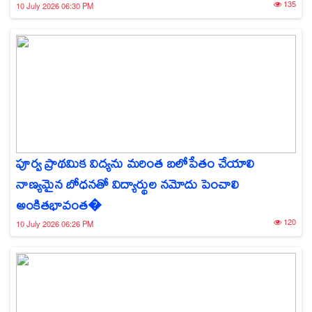
135
10 July 2026 06:30 PM
పూర్వ ప్రాథమిక విద్యను మరింత బలోపేతం చేయాలి
నాణ్యమైన బోధనతో విద్యార్థుల నమోదు పెంచాలి
అంకితభావంత�
120
10 July 2026 06:26 PM