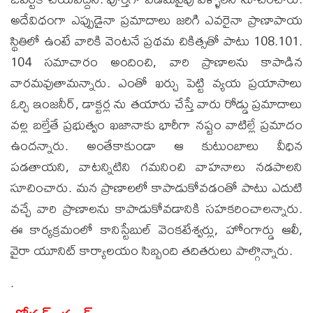
అదేవిధంగా ఎప్పుడైనా ప్రమాదాలు జరిగి ఎవరైనా ప్రాణాపాయ
స్థితిలో ఉంటే వారికి వెంటనే ప్రథమ చికిత్సతో పాటు 108.101.
104 సమాచారం అందించి, వారి ప్రాణాలను కాపాడిన
వారమవుతామన్నారు. ఎంతో ఖర్చు పెట్టి వ్యయ ప్రయాసాలు
ఓర్చి ఇంజనీర్, డాక్టర్ల ను తయారు చేస్తే వారు రోడ్డు ప్రమాదాలు
వల్ల బల్తేతే ప్రభుత్వం ఖజానాకు భారీగా నష్టం వాటిల్లే ప్రమాదం
ఉందన్నారు. అంతేకాకుండా ఆ కుటుంబాలు వీధిన
పడతాయని, వాటన్నిటిని గమనించి వాహనాలు నడపాలని
సూచించారు. మన ప్రాణాలలో కాపాడుకోవడంతో పాటు ఎదుటి
వచ్చే వారి ప్రాణాలను కాపాడుకోవడానికి సహకరించాలన్నారు.
ఈ కార్యక్రమంలో కానిస్టేబుల్ వెంకటేశ్వర్లు, హోంగార్డు ఆలీ,
వైరా యూనిట్ కార్యాలయం సిబ్బంది తదితరులు పాల్గొన్నారు.
.