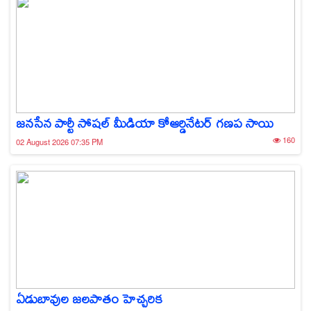
జనసేన పార్టీ సోషల్ మీడియా కోఆర్డినేటర్ గణప సాయి
160
02 August 2026 07:35 PM
ఏడుబావుల జలపాతం హెచ్చరిక