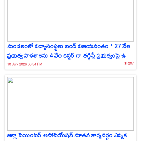
మండలంలో విద్యాసంస్థలు బంద్ విజయవంతం * 27 వేల
ప్రభుత్వ పాఠశాలను 4 వేల కస్టర్ గా తగ్గిస్తే ప్రభుత్వంపై ఉ
207
10 July 2026 06:34 PM
జిల్లా పెయింటర్ అసోసియేషన్ నూతన కార్యవర్గం ఎన్నిక