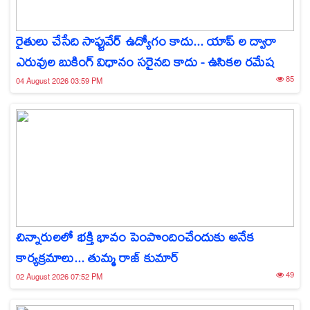
రైతులు చేసేది సాఫ్టువేర్ ఉద్యోగం కాదు... యాప్‌ ల ద్వారా
ఎరువుల బుకింగ్ విధానం సరైనది కాదు - ఉసికల రమేష
85
04 August 2026 03:59 PM
చిన్నారులలో భక్తి భావం పెంపొందించేందుకు అనేక
కార్యక్రమాలు... తుమ్మ రాజ్ కుమార్
49
02 August 2026 07:52 PM