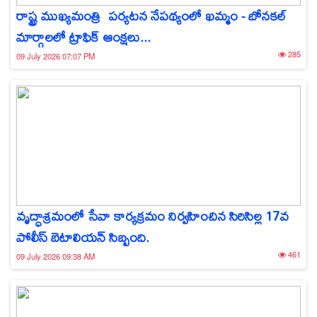
రాష్ట్ర ముఖ్యమంత్రి పర్యటన నేపథ్యంలో ఖమ్మం - బోనకల్
మార్గాలలో ట్రాఫిక్ ఆంక్షలు...
285
09 July 2026 07:07 PM
వృద్ధాశ్రమంలో సేవా కార్యక్రమం నిర్వహించిన సిరిసిల్ల 17వ
పోలీస్ బెటాలియన్ సిబ్బంది.
461
09 July 2026 09:38 AM