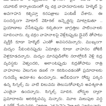
యూనిట్ కార్యాలయంలో ద్వి చక్ర వాహనదారులకు హెల్మెట్ పై
అవగాహన కల్పిస్తూ కరపత్రాలు పంపిణీ చేశారు. ఈ
సందర్భంగా మోటార్ వెహికల్ ఇన్స్పెక్టర్లు మాట్లాడుతూ ..
ప్రయాణాలు చేసేటప్పుడు కచ్చితంగా జాగ్రత్తలు పాటించాలని
సూచించారు. ద్వి చక్రం వాహనాలపై వెళ్లేటప్పుడు డ్రైవర్ తోపాటు
వ్యక్తికి కూడా హెల్మెట్ ఎంతో అవసరమన్నారు. ముఖ్యంగా
మద్యం సేవించినప్పుడు ఏమాత్రం కూడా వాహనం జోలికి
వెళ్లకూడదన్నారు. మద్యం మానవుడిలోని నరాల్లోనికి వెళ్లి నిద్ర
వ్యవస్థకు వెళ్తుందని, అలాంటప్పుడు నిద్రతోపాటు రాత్రి
వాహనాలు వెలుగుల డబల్ గా కనిపించడంతో ప్రమాదాలకు
గురయ్యే అవకాశం ఉందన్నారు. అదేవిధంగా రోడ్డు పక్కన
ఉన్న సిగ్నల్స్ ను వాటి విలువను తెలుసుకోవాల్సిన అవశ్యకాత
ఎంతైనా ఉందన్నారు. సిగ్నల్స్ సూచిక. బోర్డుల ద్వారా
ప్రమాదాలను అరికట్టవచ్చు నున్నారు. మూల మలుపుల వద్ద
ఓవర్టేక్ చేయవద్దని. పూర్తిగా ఎడమవైపు వెళ్ళాలని సూచించారు.