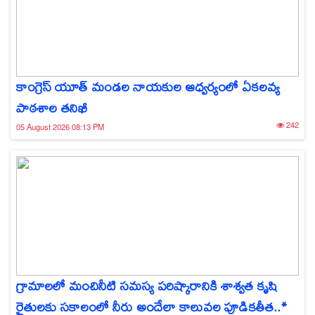
కాంగ్రెస్ యూత్ మండల నాయకుల ఆధ్వర్యంలో ఏకలవ్య
పాఠశాల తనిఖీ
242
05 August 2026 08:13 PM
గ్రామాలలో మంచినీటి సమస్య పరిష్కారానికి శాశ్వత కృషి
రైతులకు సకాలంలో నీరు అందేలా కాలువల పూడికతీత..*