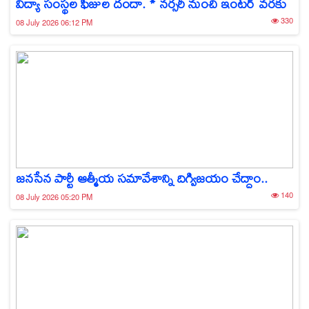
విద్యా సంస్థల ఫీజుల దందా. * నర్సరీ నుంచి ఇంటర్ వరకు
330
08 July 2026 06:12 PM
జనసేన పార్టీ ఆత్మీయ సమావేశాన్ని దిగ్విజయం చేద్దాం..
140
08 July 2026 05:20 PM