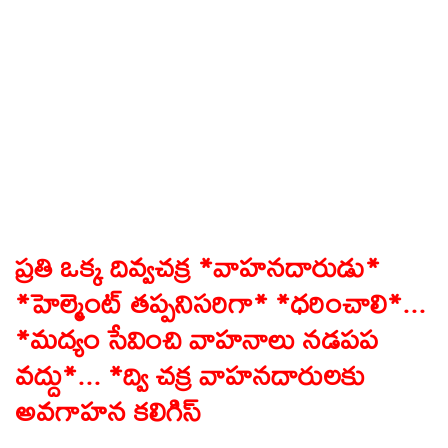
ప్రతి ఒక్క దివ్వచక్ర *వాహనదారుడు*
*హెల్మెంట్ తప్పనిసరిగా* *ధరించాలి*...
*మద్యం సేవించి వాహనాలు నడపప
వద్దు*... *ద్వి చక్ర వాహనదారులకు
అవగాహన కలిగిస్