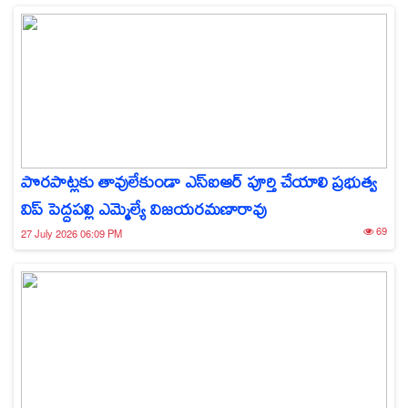
పొరపాట్లకు తావులేకుండా ఎస్‌ఐఆర్ పూర్తి చేయాలి ప్రభుత్వ
విప్ పెద్దపల్లి ఎమ్మెల్యే విజయరమణారావు
69
27 July 2026 06:09 PM