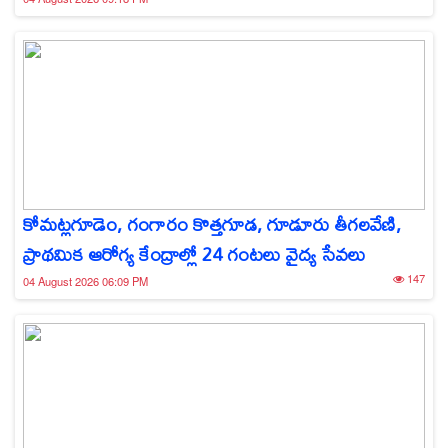
కోమట్లగూడెం, గంగారం కొత్తగూడ, గూడూరు తీగలవేణి,
ప్రాథమిక ఆరోగ్య కేంద్రాల్లో 24 గంటలు వైద్య సేవలు
147
04 August 2026 06:09 PM