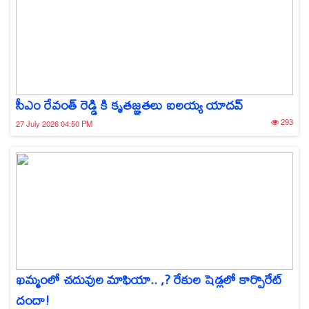
సీఎం రేవంత్ రెడ్డి కి కృతజ్ఞతలు ఐలయ్య యాదవ్
293
27 July 2026 04:50 PM
ఖమ్మంలో చదువుల మాఫియా.. ,? రేకుల షెడ్లలో కార్పొరేట్
దందా!