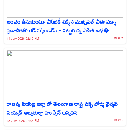
లంచం తీసుకుంటూ ఏసీబీకీ చిక్కిన మున్సిపల్ ఏఈ పక్కా
ప్రణాళికతో రెడ్ హ్యాండెడ్ గా పట్టుకున్న ఏసీబీ అధ�
625
14 July 2026 02:10 PM
రాజన్న సిరిసిల్ల జిల్లా లో తెలంగాణ రాష్ట్ర వక్ఫ్ బోర్డు చైర్మన్
సయ్యద్ అజ్మతుల్లా హుస్సేన్ జన్మదిన
215
13 July 2026 07:37 PM