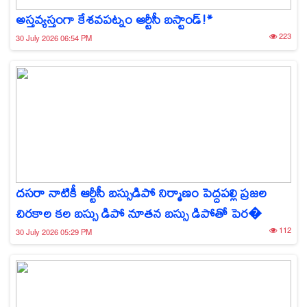
అస్తవ్యస్తంగా కేశవపట్నం ఆర్టీసీ బస్టాండ్!*
223
30 July 2026 06:54 PM
దసరా నాటికీ ఆర్టీసీ బస్సుడిపో నిర్మాణం పెద్దపల్లి ప్రజల
చిరకాల కల బస్సు డిపో నూతన బస్సు డిపోతో పెర�
112
30 July 2026 05:29 PM