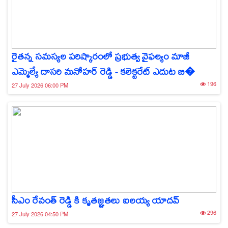
రైతన్న సమస్యల పరిష్కారంలో ప్రభుత్వ వైఫల్యం మాజీ
ఎమ్మెల్యే దాసరి మనోహర్ రెడ్డి - కలెక్టరేట్ ఎదుట బి�
196
27 July 2026 06:00 PM
సీఎం రేవంత్ రెడ్డి కి కృతజ్ఞతలు ఐలయ్య యాదవ్
296
27 July 2026 04:50 PM