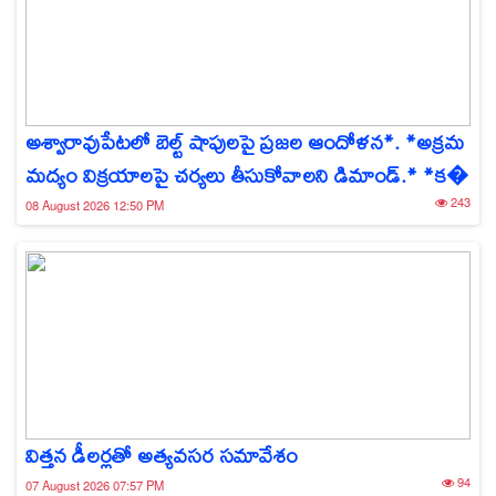
అశ్వారావుపేటలో బెల్ట్ షాపులపై ప్రజల ఆందోళన*. *అక్రమ
మద్యం విక్రయాలపై చర్యలు తీసుకోవాలని డిమాండ్.* *క�
243
08 August 2026 12:50 PM
విత్తన డీలర్లతో అత్యవసర సమావేశం
94
07 August 2026 07:57 PM