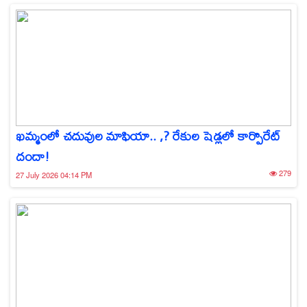
ఖమ్మంలో చదువుల మాఫియా.. ,? రేకుల షెడ్లలో కార్పొరేట్
దందా!
279
27 July 2026 04:14 PM