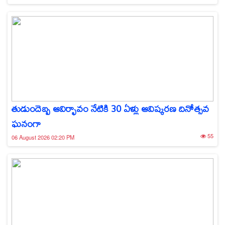
తుడుందెబ్బ ఆవిర్భావం నేటికి 30 ఏళ్లు ఆవిష్కరణ దినోత్సవ
ఘనంగా
55
06 August 2026 02:20 PM