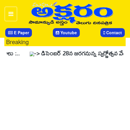
E Paper
Youtube
Contact
Breaking
-> డిసెంబర్ 28న జరగనున్న స్వర్ణోత్సవ వేడుకలను విజయ 