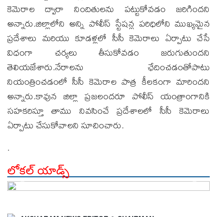
కెమెరాల ద్వారా నిందితులను పట్టుకోవడం జరిగిందని
అన్నారు.జిల్లాలోని అన్ని పోలీస్ స్టేషన్ల పరిధిలోని ముఖ్యమైన
ప్రదేశాలు మరియు కూడళ్లలో సీసీ కెమెరాలు ఏర్పాటు చేసే
విధంగా చర్యలు తీసుకోవడం జరుగుతుందని
తెలియజేశారు.నేరాలను ఛేదించడంతోపాటు
నియంత్రించడంలో సీసీ కెమెరాల పాత్ర కీలకంగా మారిందని
అన్నారు.కావున జిల్లా ప్రజలందరూ పోలీస్ యంత్రాంగానికి
సహకరిస్తూ తాము నివసించే ప్రదేశాలలో సీసీ కెమెరాలు
ఏర్పాటు చేసుకోవాలని సూచించారు.
.
లోకల్ యాడ్స్