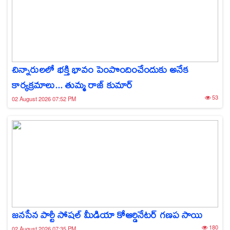
చిన్నారులలో భక్తి భావం పెంపొందించేందుకు అనేక
కార్యక్రమాలు... తుమ్మ రాజ్ కుమార్
53
02 August 2026 07:52 PM
జనసేన పార్టీ సోషల్ మీడియా కోఆర్డినేటర్ గణప సాయి
180
02 August 2026 07:35 PM