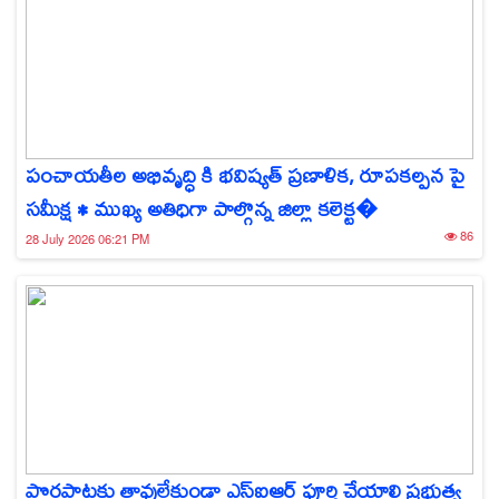
పంచాయతీల అభివృద్ధి కి భవిష్యత్ ప్రణాళిక, రూపకల్పన పై
సమీక్ష • ముఖ్య అతిధిగా పాల్గొన్న జిల్లా కలెక్ట�
86
28 July 2026 06:21 PM
పొరపాట్లకు తావులేకుండా ఎస్‌ఐఆర్ పూర్తి చేయాలి ప్రభుత్వ