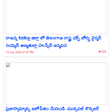
రాజన్న సిరిసిల్ల జిల్లా లో తెలంగాణ రాష్ట్ర వక్ఫ్ బోర్డు చైర్మన్
సయ్యద్ అజ్మతుల్లా హుస్సేన్ జన్మదిన
225
13 July 2026 07:37 PM
ప్రజాస్వామ్యాన్ని బలోపేతం చేయండి -మున్సిపల్ కౌన్సిలర్