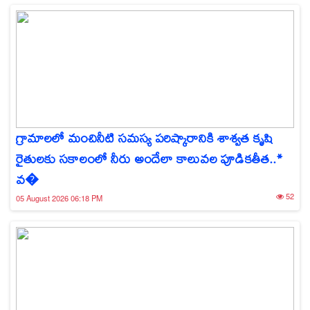
గ్రామాలలో మంచినీటి సమస్య పరిష్కారానికి శాశ్వత కృషి
రైతులకు సకాలంలో నీరు అందేలా కాలువల పూడికతీత..*
వ�
52
05 August 2026 06:18 PM