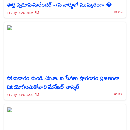
ఈర్ల స్వరూప-సురేందర్ -7వ వార్డులో ముమ్మరంగా �
253
11 July 2026 06:06 PM
సోమవారం నుండి ఎస్.బి. ఐ సేవలు ప్రారంభం ప్రజలంతా
వినియోగించుకోవాలి మేనేజర్ భాస్కర్
385
11 July 2026 05:08 PM