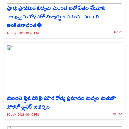
పూర్వ ప్రాథమిక విద్యను మరింత బలోపేతం చేయాలి
నాణ్యమైన బోధనతో విద్యార్థుల నమోదు పెంచాలి
అంకితభావంత�
124
10 July 2026 06:26 PM
మంథని ఫ్లైఓవర్‌పై ఘోర రోడ్డు ప్రమాదం మద్యం మత్తులో
బొలెరో డ్రైవర్ బీభత్సం
188
10 July 2026 06:19 PM