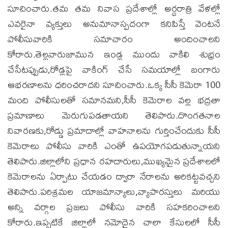
సూచించారు.తమ తమ నివాస ప్రదేశాల్లో అర్ధరాత్రి వేళల్లో
ఎవరైనా వ్యక్తులు అనుమానాస్పదంగా కనిపిస్తే వెంటనే
పోలీసువారికి సమాచారం అందించాలని
కోరారు.తెల్లవారుజామున ఇండ్ల ముందు వాకిలి శుభ్రం
చేసేటప్పుడు,రోడ్లపై వాకింగ్ చేసే సమయాల్లో బంగారు
ఆభరణాలను ధరించరాదని సూచించారు.ఒక్క సీసీ కెమెరా 100
మంది పోలీసులతో సమానమని,సీసీ కెమెరాల వల్ల భద్రతా
ప్రమాణాలు మెరుగుపడతాయని తెలిపారు.దొంగతనాల
నివారణకు,రోడ్డు ప్రమాదాల్లో వాహనాలను గుర్తించేందుకు సీసీ
కెమెరాలు పోలీసు వారికి ఎంతో ఉపయోగపడుతున్నాయని
తెలిపారు.జిల్లాలోని ప్రధాన రహదారులు,ముఖ్యమైన ప్రదేశాలలో
కెమెరాలను ఏర్పాటు చేయడం ద్వారా నేరాలను అరికట్టవచ్చని
తెలిపారు.పరిశ్రమల యాజమాన్యాలు,వ్యాపారస్తులు మరియు
అన్ని వర్గాల ప్రజలు పోలీసు వారికి సహకరించాలని
కోరారు.ఇప్పటికే జిల్లాలో నమోదైన చాలా కేసులలో సీసీ