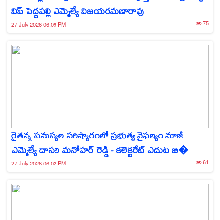
విప్ పెద్దపల్లి ఎమ్మెల్యే విజయరమణారావు
75
27 July 2026 06:09 PM
రైతన్న సమస్యల పరిష్కారంలో ప్రభుత్వ వైఫల్యం మాజీ
ఎమ్మెల్యే దాసరి మనోహర్ రెడ్డి - కలెక్టరేట్ ఎదుట బి�
61
27 July 2026 06:02 PM