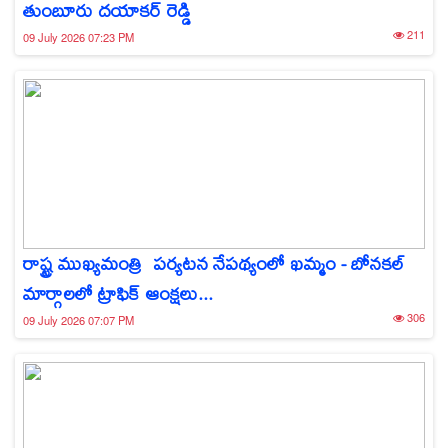
తుంబూరు దయాకర్ రెడ్డి
211
09 July 2026 07:23 PM
రాష్ట్ర ముఖ్యమంత్రి పర్యటన నేపథ్యంలో ఖమ్మం - బోనకల్
మార్గాలలో ట్రాఫిక్ ఆంక్షలు...
306
09 July 2026 07:07 PM