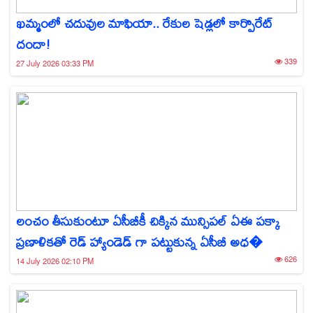
ఖమ్మంలో చదువుల మాఫియా.. రేకుల షెడ్లలో కార్పొరేట్
దందా!
339
27 July 2026 03:33 PM
లంచం తీసుకుంటూ ఏసీబీకీ చిక్కిన మున్సిపల్ ఏఈ పక్కా
ప్రణాళికతో రెడ్ హ్యాండెడ్ గా పట్టుకున్న ఏసీబీ అధ�
626
14 July 2026 02:10 PM