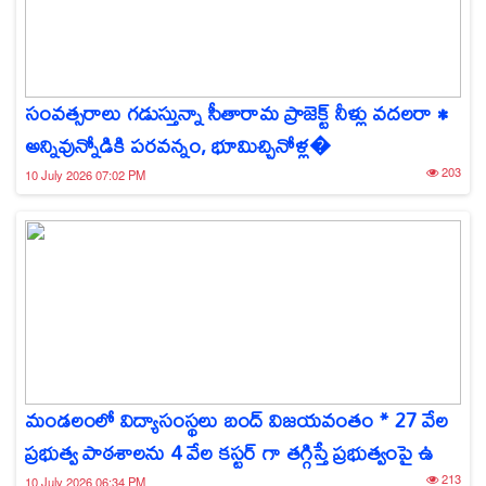
సంవత్సరాలు గడుస్తున్నా సీతారామ ప్రాజెక్ట్ నీళ్లు వదలరా •
అన్నివున్నోడికి పరవన్నం, భూమిచ్చినోళ్ల�
203
10 July 2026 07:02 PM
మండలంలో విద్యాసంస్థలు బంద్ విజయవంతం * 27 వేల
ప్రభుత్వ పాఠశాలను 4 వేల కస్టర్ గా తగ్గిస్తే ప్రభుత్వంపై ఉ
213
10 July 2026 06:34 PM