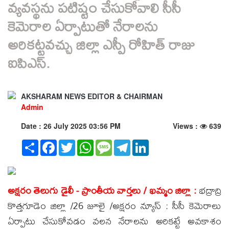
వ్యవస్థను పటిష్టం చేసుకోవాలి సీసీ
కెమెరాల ఏర్పాటుతో నేరాలను
అరికట్టవచ్చు జిల్లా ఎస్పీ రోహిత్ రాజు
ఐపిఎస్.
AKSHARAM NEWS EDITOR & CHAIRMAN
Admin
Date : 26 July 2025 03:56 PM
Views :
639
Share
Facebook
Twitter
WhatsApp
Message
Telegram
LinkedIn
అక్షరం తెలుగు డైలీ - ప్రాంతీయ వార్తలు / ఖమ్మం జిల్లా :
భద్రాద్రి
కొత్తగూడెం జిల్లా /26 జూలై /అక్షరం న్యూస్ : సీసీ కెమెరాలు
ఏర్పాటు చేసుకోవడం వలన నేరాలను అరికట్టే అవకాశం