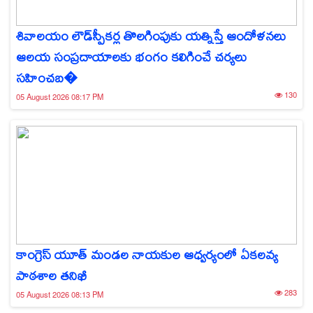
శివాలయం లౌడ్‌స్పీకర్ల తొలగింపుకు యత్నిస్తే ఆందోళనలు
ఆలయ సంప్రదాయాలకు భంగం కలిగించే చర్యలు
సహించబ�
130
05 August 2026 08:17 PM
కాంగ్రెస్ యూత్ మండల నాయకుల ఆధ్వర్యంలో ఏకలవ్య
పాఠశాల తనిఖీ
283
05 August 2026 08:13 PM