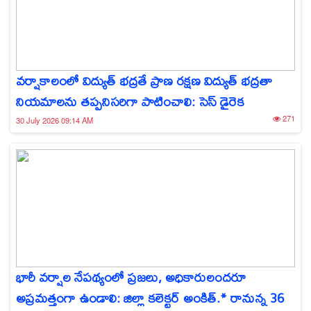
వర్షాకాలంలో విద్యుత్ భద్రతే ప్రాణ రక్షణ విద్యుత్ భద్రతా
నియమాలను తప్పనిసరిగా పాటించాలి: సెస్ డైరెక
271
30 July 2026 09:14 AM
భారీ వర్షాల నేపథ్యంలో ప్రజలు, అధికారులందరూ
అప్రమత్తంగా ఉండాలి: జిల్లా కలెక్టర్ అంకిత్.* రానున్న 36