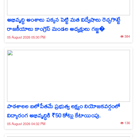
అభివృద్ధి అంశాలు పక్కన పెట్టి మత విద్వేషాలు రెచ్చగొట్టే
రాజకీయాలు కాంగ్రెస్ మండల అధ్యక్షులు గజ్జ�
384
05 August 2026 05:30 PM
పాఠశాలల బలోపేతమే ప్రభుత్వ లక్ష్యం నియోజకవర్గంలో
విద్యారంగ అభివృద్ధికి ₹50 కోట్లు కేటాయింపు.
136
05 August 2026 04:32 PM