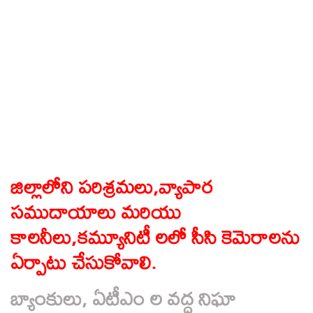
జిల్లాలోని పరిశ్రమలు,వ్యాపార
సముదాయాలు మరియు
కాలనీలు,కమ్యూనిటీ లలో సీసి కెమెరాలను
ఏర్పాటు చేసుకోవాలి.
బ్యాంకులు, ఏటీఎం ల వద్ద నిఘా