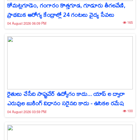
కోమట్లగూడెం, గంగారం కొత్తగూడ, గూడూరు తీగలవేణి,
ప్రాథమిక ఆరోగ్య కేంద్రాల్లో 24 గంటలు వైద్య సేవలు
165
04 August 2026 06:09 PM
రైతులు చేసేది సాఫ్టువేర్ ఉద్యోగం కాదు... యాప్‌ ల ద్వారా
ఎరువుల బుకింగ్ విధానం సరైనది కాదు - ఉసికల రమేష
100
04 August 2026 03:59 PM