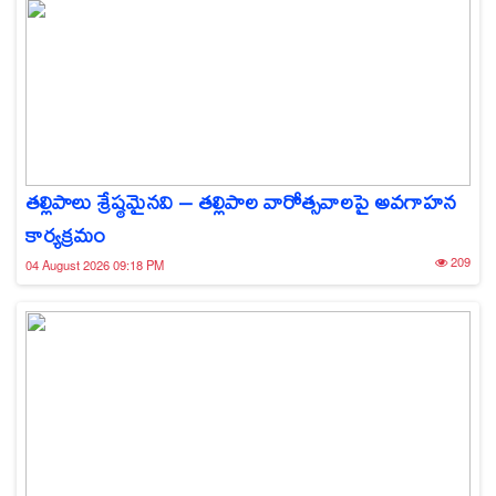
తల్లిపాలు శ్రేష్ఠమైనవి – తల్లిపాల వారోత్సవాలపై అవగాహన
కార్యక్రమం
209
04 August 2026 09:18 PM