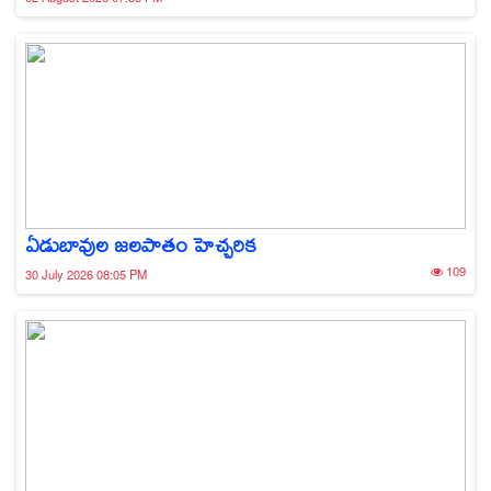
ఏడుబావుల జలపాతం హెచ్చరిక
109
30 July 2026 08:05 PM