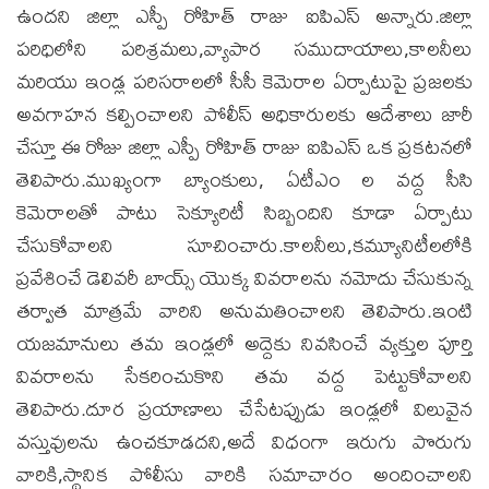
ఉందని జిల్లా ఎస్పీ రోహిత్ రాజు ఐపిఎస్ అన్నారు.జిల్లా
పరిధిలోని పరిశ్రమలు,వ్యాపార సముదాయాలు,కాలనీలు
మరియు ఇండ్ల పరిసరాలలో సీసీ కెమెరాల ఏర్పాటుపై ప్రజలకు
అవగాహన కల్పించాలని పోలీస్ అధికారులకు ఆదేశాలు జారీ
చేస్తూ ఈ రోజు జిల్లా ఎస్పీ రోహిత్ రాజు ఐపిఎస్ ఒక ప్రకటనలో
తెలిపారు.ముఖ్యంగా బ్యాంకులు, ఏటీఎం ల వద్ద సీసి
కెమెరాలతో పాటు సెక్యూరిటీ సిబ్బందిని కూడా ఏర్పాటు
చేసుకోవాలని సూచించారు.కాలనీలు,కమ్యూనిటీలలోకి
ప్రవేశించే డెలివరీ బాయ్స్ యొక్క వివరాలను నమోదు చేసుకున్న
తర్వాత మాత్రమే వారిని అనుమతించాలని తెలిపారు.ఇంటి
యజమానులు తమ ఇండ్లలో అద్దెకు నివసించే వ్యక్తుల పూర్తి
వివరాలను సేకరించుకొని తమ వద్ద పెట్టుకోవాలని
తెలిపారు.దూర ప్రయాణాలు చేసేటప్పుడు ఇండ్లలో విలువైన
వస్తువులను ఉంచకూడదని,అదే విధంగా ఇరుగు పొరుగు
వారికి,స్థానిక పోలీసు వారికి సమాచారం అందించాలని