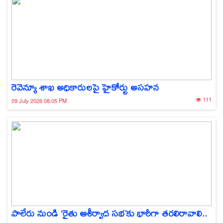
రెవెన్యూ శాఖ అధికారులపై హైకోర్టు అసహన
111
09 July 2026 08:05 PM
పాలేరు నుండి ‘రైతు ఆశీర్వాద సభ’కు భారీగా తరలిరావాలి..