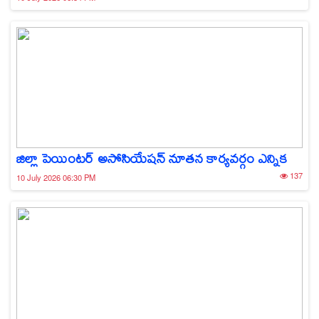
జిల్లా పెయింటర్ అసోసియేషన్ నూతన కార్యవర్గం ఎన్నిక
137
10 July 2026 06:30 PM