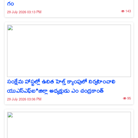
గం
143
29 July 2026 03:13 PM
సంక్షేమ హాస్టల్లో ఉచిత హెల్త్ క్యాంపులో నిర్వహించాలి
యుఎస్ఎఫ్ఐ*జిల్లా అధ్యక్షుడు ఎం చంద్రకాంత్
95
29 July 2026 03:06 PM